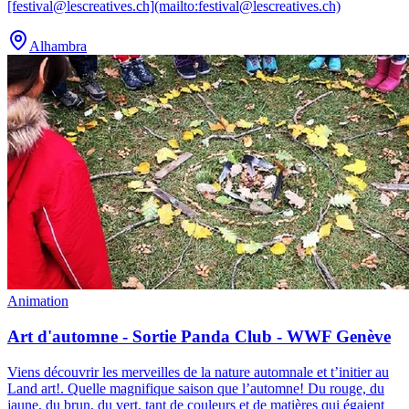
[festival@lescreatives.ch](mailto:festival@lescreatives.ch)
Alhambra
Animation
Art d'automne - Sortie Panda Club - WWF Genève
Viens découvrir les merveilles de la nature automnale et t’initier au
Land art!
.
Quelle magnifique saison que l’automne! Du rouge, du
jaune, du brun, du vert, tant de couleurs et de matières qui égaient