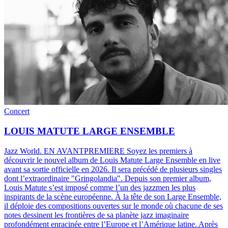
Concert
LOUIS MATUTE LARGE ENSEMBLE
Jazz World
.
EN AVANTPREMIERE Soyez les premiers à
découvrir le nouvel album de Louis Matute Large Ensemble en live
avant sa sortie officielle en 2026. Il sera précédé de plusieurs singles
dont l’extraordinaire "Gringolandia". Depuis son premier album,
Louis Matute s’est imposé comme l’un des jazzmen les plus
inspirants de la scène européenne. À la tête de son Large Ensemble,
il déploie des compositions ouvertes sur le monde où chacune de ses
notes dessinent les frontières de sa planète jazz imaginaire
profondément enracinée entre l’Europe et l’Amérique latine. Après