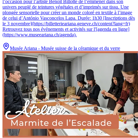
l’occasion pour l’artiste Benoît Billotte de t’emmener dans son
univers peuplé de teintures végétales et d’imprimés sur tissu. Une
plongée sensorielle pour créer un monde coloré en textile à l’image
de celui d’António Vasconcelos Lapa. Durée: 1h30 [Inscriptions dès
le 3 novembre](https://billetterieariana.geneve.ch/content?lang=fr)
Retrouvez tous nos événements et activités sur l'[agenda en ligne]
(https://www.museeariana.ch/agenda).
Musée Ariana - Musée suisse de la céramique et du verre