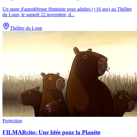
Un stage d'autodéfense féministe pour adultes (+16 ans) au Théâtre
du Loup, le samedi 22 novembre, d
...
Théâtre du Loup
Projection
FILMARcito: Une Idée pour la Planète