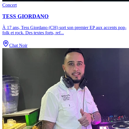
Concert
TESS GIORDANO
À 17 ans, Tess Giordano (CH) sort son premier EP aux accents pop-
folk et rock. Des textes forts, ref
...
Chat Noir