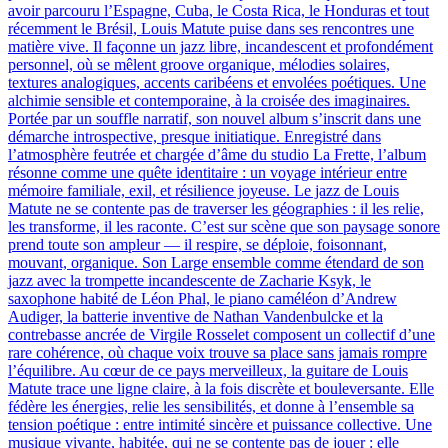
avoir parcouru l’Espagne, Cuba, le Costa Rica, le Honduras et tout
récemment le Brésil, Louis Matute puise dans ses rencontres une
matière vive. Il façonne un jazz libre, incandescent et profondément
personnel, où se mêlent groove organique, mélodies solaires,
textures analogiques, accents caribéens et envolées poétiques. Une
alchimie sensible et contemporaine, à la croisée des imaginaires.
Portée par un souffle narratif, son nouvel album s’inscrit dans une
démarche introspective, presque initiatique. Enregistré dans
l’atmosphère feutrée et chargée d’âme du studio La Frette, l’album
résonne comme une quête identitaire : un voyage intérieur entre
mémoire familiale, exil, et résilience joyeuse. Le jazz de Louis
Matute ne se contente pas de traverser les géographies : il les relie,
les transforme, il les raconte. C’est sur scène que son paysage sonore
prend toute son ampleur — il respire, se déploie, foisonnant,
mouvant, organique. Son Large ensemble comme étendard de son
jazz avec la trompette incandescente de Zacharie Ksyk, le
saxophone habité de Léon Phal, le piano caméléon d’Andrew
Audiger, la batterie inventive de Nathan Vandenbulcke et la
contrebasse ancrée de Virgile Rosselet composent un collectif d’une
rare cohérence, où chaque voix trouve sa place sans jamais rompre
l’équilibre. Au cœur de ce pays merveilleux, la guitare de Louis
Matute trace une ligne claire, à la fois discrète et bouleversante. Elle
fédère les énergies, relie les sensibilités, et donne à l’ensemble sa
tension poétique : entre intimité sincère et puissance collective. Une
musique vivante, habitée, qui ne se contente pas de jouer : elle