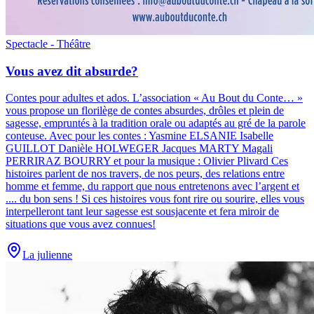
Spectacle - Théâtre
Vous avez dit absurde?
Contes pour adultes et ados
.
L’association « Au Bout du Conte… »
vous propose un florilège de contes absurdes, drôles et plein de
sagesse, empruntés à la tradition orale ou adaptés au gré de la parole
conteuse. Avec pour les contes : Yasmine ELSANIE Isabelle
GUILLOT Danièle HOLWEGER Jacques MARTY Magali
PERRIRAZ BOURRY et pour la musique : Olivier Plivard Ces
histoires parlent de nos travers, de nos peurs, des relations entre
homme et femme, du rapport que nous entretenons avec l’argent et
.... du bon sens ! Si ces histoires vous font rire ou sourire, elles vous
interpelleront tant leur sagesse est sousjacente et fera miroir de
situations que vous avez connues!
La julienne