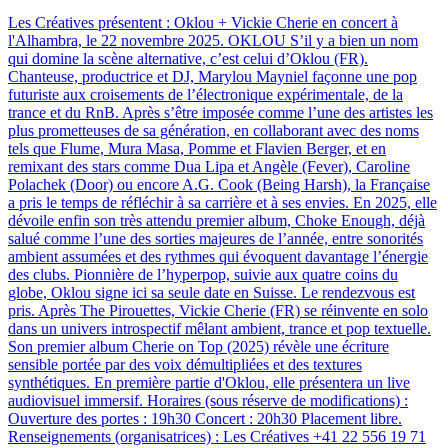
Les Créatives présentent : Oklou + Vickie Cherie en concert à
l'Alhambra, le 22 novembre 2025
.
OKLOU S’il y a bien un nom
qui domine la scène alternative, c’est celui d’Oklou (FR).
Chanteuse, productrice et DJ, Marylou Mayniel façonne une pop
futuriste aux croisements de l’électronique expérimentale, de la
trance et du RnB. Après s’être imposée comme l’une des artistes les
plus prometteuses de sa génération, en collaborant avec des noms
tels que Flume, Mura Masa, Pomme et Flavien Berger, et en
remixant des stars comme Dua Lipa et Angèle (Fever), Caroline
Polachek (Door) ou encore A.G. Cook (Being Harsh), la Française
a pris le temps de réfléchir à sa carrière et à ses envies. En 2025, elle
dévoile enfin son très attendu premier album, Choke Enough, déjà
salué comme l’une des sorties majeures de l’année, entre sonorités
ambient assumées et des rythmes qui évoquent davantage l’énergie
des clubs. Pionnière de l’hyperpop, suivie aux quatre coins du
globe, Oklou signe ici sa seule date en Suisse. Le rendezvous est
pris. Après The Pirouettes, Vickie Cherie (FR) se réinvente en solo
dans un univers introspectif mêlant ambient, trance et pop textuelle.
Son premier album Cherie on Top (2025) révèle une écriture
sensible portée par des voix démultipliées et des textures
synthétiques. En première partie d'Oklou, elle présentera un live
audiovisuel immersif. Horaires (sous réserve de modifications) :
Ouverture des portes : 19h30 Concert : 20h30 Placement libre.
Renseignements (organisatrices) : Les Créatives +41 22 556 19 71