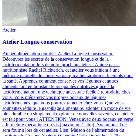
Atelier
Atelier Longue conservation
Atelier alimentation durable
.
Atelier Longue Conservation
Découvrez les secrets de la conservation longue et de la
lactofermentation lors de notre prochain atelier ! Animé par la
nutritionniste Rachel Richterich, cet atelier vous initiera à une
méthode naturelle de conservation qui allie tradition et bienfaits pour
la santé. Apprenez comment conserver vos légumes et autres
aliments tout en boostant leurs qualités nutritives grâce à la
lactofermentation, une technique ancestrale facile à reproduire chez
vous. Vous préparerez vos propres bocaux de légumes
lactofermentés, que vous pourrez ramener chez vous. Que vous
souhaitiez réduire le gaspillage alimentaire, adopter un mode de vie
plus durable ou simplement explorer de nouvelles saveurs, cet atelier
est fait pour vous ! ATTENTION: Venez avec deux bocaux en verre
à fermeture mécanique ou vis (maximum 1 litre). Aucun bocal ne
sera fournit lors de cet atelier. Lieu: Maison de l’alimentation du
territoire de Genève (materre) Chemin MoïseDuboule 2 1209