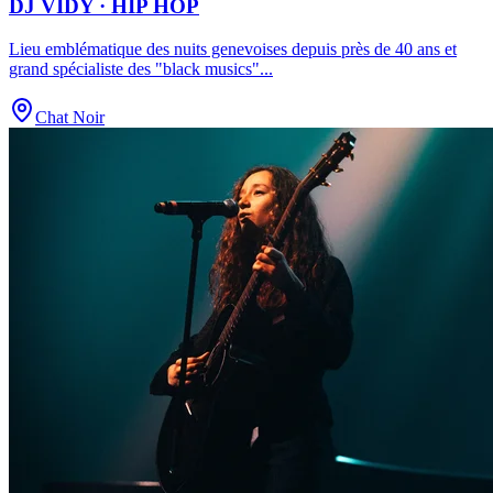
DJ VIDY · HIP HOP
Lieu emblématique des nuits genevoises depuis près de 40 ans et
grand spécialiste des "black musics"
...
Chat Noir