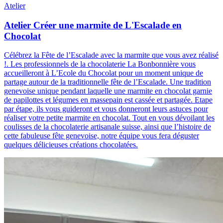
Atelier
Atelier Créer une marmite de L'Escalade en
Chocolat
Célébrez la Fête de l’Escalade avec la marmite que vous avez réalisé
!
.
Les professionnels de la chocolaterie La Bonbonnière vous
accueilleront à L’Ecole du Chocolat pour un moment unique de
partage autour de la traditionnelle fête de l’Escalade. Une tradition
genevoise unique pendant laquelle une marmite en chocolat garnie
de papilottes et légumes en massepain est cassée et partagée. Etape
par étape, ils vous guideront et vous donneront leurs astuces pour
réaliser votre petite marmite en chocolat. Tout en vous dévoilant les
coulisses de la chocolaterie artisanale suisse, ainsi que l’histoire de
cette fabuleuse fête genevoise, notre équipe vous fera déguster
quelques délicieuses créations chocolatées.