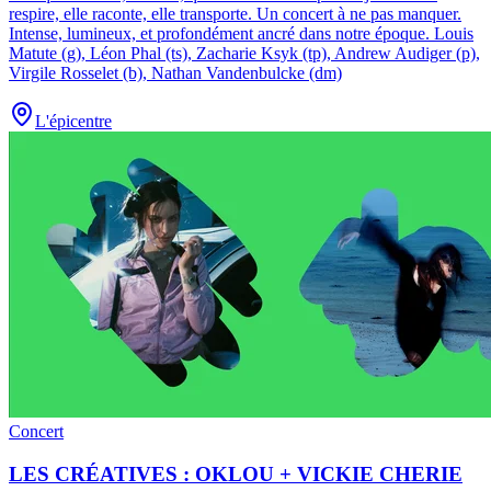
respire, elle raconte, elle transporte. Un concert à ne pas manquer.
Intense, lumineux, et profondément ancré dans notre époque. Louis
Matute (g), Léon Phal (ts), Zacharie Ksyk (tp), Andrew Audiger (p),
Virgile Rosselet (b), Nathan Vandenbulcke (dm)
L'épicentre
Concert
LES CRÉATIVES : OKLOU + VICKIE CHERIE