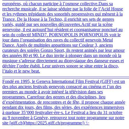
européens, où chacun participe à l’osmose collective.Dans sa
recherche musicale, il se laisse séduire par la folie de l’Acid House
et les rythmes trépidants des sonorités progressives qui mènent à la
Trance. De la House à la Techno, il enrichit ses sets de genres
variés, guidé par ses nouvelles découvertes.Actif sur la scène
genevoise, il est aujourd’hui résident et coorganisateur ponctuel au
sein du collectif MIND7. PORNOPOLIS PORNOPOLIS voit le
jour dans l’organisation des raves du collectif genevois Metal
Dance. Après de multiples apparitions sur Couleur 3, anciens
curateurs des soirées Gonzo Sport, ils restent animés par leur amour
des années 80 et 90. Le duo invite à plonger dans un monde où la
musique s’adresse directement au dionysiaque des danseur·euses et
déchire l’ordre établi. Leur univers sonore se situe entre la disco,
l’italo et le new beat.
–––––––––––––––––––––––––––––––––––––––––––––––––––––––
Fondé en 1995, le Geneva International Film Festival (GIFF) est un
des plus anciens festivals genevois consacré au cinéma et l’un des
premiers au monde à avoir intégré la télévision dans ses
programmes. Carrefour des genres et des disciplines, lieu
d’expérimentation, de rencontres et de fête, il propose chaque année
pendant dix jours, des films, des séries, des expériences immersives
à quelque 35’000 festivalier·ère·s. Le Festival a lieu du 31 octobre
au 9 novembre à Genève, retrouvez tout notre programme sur notre
site [giff.ch](https://2025.giff.ch/programme/) ✨