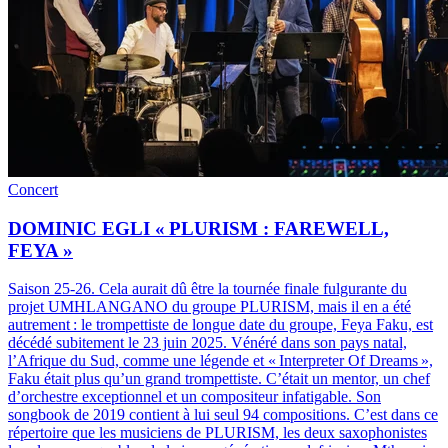
Concert
DOMINIC EGLI « PLURISM : FAREWELL,
FEYA »
Saison 25-26
.
Cela aurait dû être la tournée finale fulgurante du
projet UMHLANGANO du groupe PLURISM, mais il en a été
autrement : le trompettiste de longue date du groupe, Feya Faku, est
décédé subitement le 23 juin 2025. Vénéré dans son pays natal,
l’Afrique du Sud, comme une légende et « Interpreter Of Dreams »,
Faku était plus qu’un grand trompettiste. C’était un mentor, un chef
d’orchestre exceptionnel et un compositeur infatigable. Son
songbook de 2019 contient à lui seul 94 compositions. C’est dans ce
répertoire que les musiciens de PLURISM, les deux saxophonistes