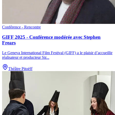
Conférence - Rencontre
GIFF 2025 - Conférence modérée avec Stephen
Frears
Le Geneva International Film Festival (GIFF) a le plaisir d’accueillir
réalisateur et producteur Sir
...
Théâtre Pitoëff