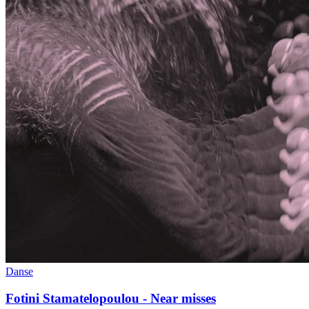
Danse
Fotini Stamatelopoulou - Near misses