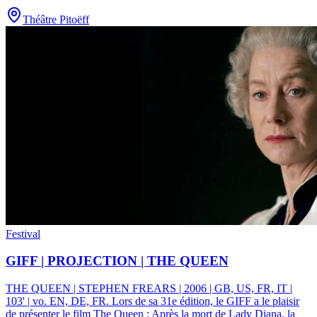
Théâtre Pitoëff
Festival
GIFF | PROJECTION | THE QUEEN
THE QUEEN | STEPHEN FREARS | 2006 | GB, US, FR, IT |
103' | vo. EN, DE, FR
.
Lors de sa 31e édition, le GIFF a le plaisir
de présenter le film The Queen : Après la mort de Lady Diana, la