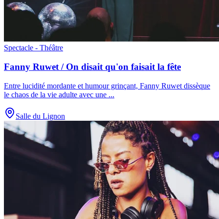
Spectacle - Théâtre
Fanny Ruwet / On disait qu'on faisait la fête
Entre lucidité mordante et humour grinçant, Fanny Ruwet dissèque
le chaos de la vie adulte avec une
...
Salle du Lignon