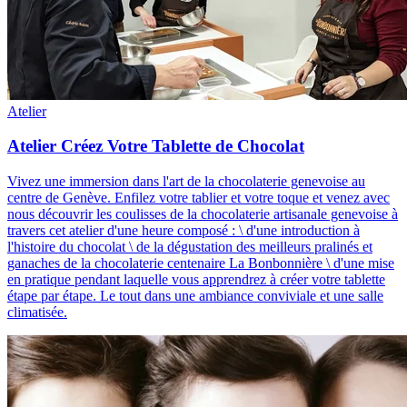
Atelier
Atelier Créez Votre Tablette de Chocolat
Vivez une immersion dans l'art de la chocolaterie genevoise au
centre de Genève
.
Enfilez votre tablier et votre toque et venez avec
nous découvrir les coulisses de la chocolaterie artisanale genevoise à
travers cet atelier d'une heure composé : \ d'une introduction à
l'histoire du chocolat \ de la dégustation des meilleurs pralinés et
ganaches de la chocolaterie centenaire La Bonbonnière \ d'une mise
en pratique pendant laquelle vous apprendrez à créer votre tablette
étape par étape. Le tout dans une ambiance conviviale et une salle
climatisée.