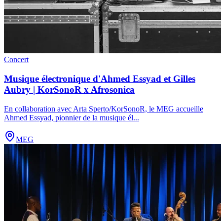
Concert
Musique électronique d'Ahmed Essyad et Gilles
Aubry | KorSonoR x Afrosonica
En collaboration avec Arta Sperto/KorSonoR, le MEG accueille
Ahmed Essyad, pionnier de la musique él
...
MEG