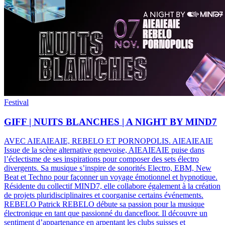
Festival
GIFF | NUITS BLANCHES | A NIGHT BY MIND7
AVEC AIEAIEAIE, REBELO ET PORNOPOLIS
.
AIEAIEAIE
Issue de la scène alternative genevoise, AIEAIEAIE puise dans
l’éclectisme de ses inspirations pour composer des sets électro
divergents. Sa musique s’inspire de sonorités Electro, EBM, New
Beat et Techno pour façonner un voyage émotionnel et hypnotique.
Résidente du collectif MIND7, elle collabore également à la création
de projets pluridisciplinaires et coorganise certains événements.
REBELO Patrick REBELO débute sa passion pour la musique
électronique en tant que passionné du dancefloor. Il découvre un
sentiment d’appartenance en arpentant les clubs suisses et