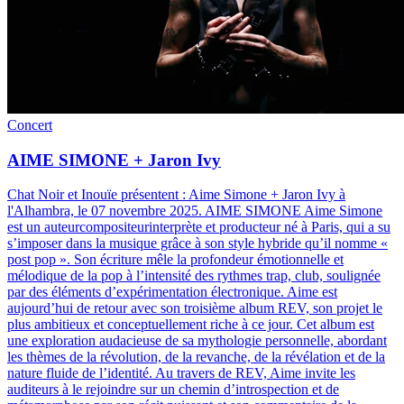
Concert
AIME SIMONE + Jaron Ivy
Chat Noir et Inouïe présentent : Aime Simone + Jaron Ivy à
l'Alhambra, le 07 novembre 2025
.
AIME SIMONE Aime Simone
est un auteurcompositeurinterprète et producteur né à Paris, qui a su
s’imposer dans la musique grâce à son style hybride qu’il nomme «
post pop ». Son écriture mêle la profondeur émotionnelle et
mélodique de la pop à l’intensité des rythmes trap, club, soulignée
par des éléments d’expérimentation électronique. Aime est
aujourd’hui de retour avec son troisième album REV, son projet le
plus ambitieux et conceptuellement riche à ce jour. Cet album est
une exploration audacieuse de sa mythologie personnelle, abordant
les thèmes de la révolution, de la revanche, de la révélation et de la
nature fluide de l’identité. Au travers de REV, Aime invite les
auditeurs à le rejoindre sur un chemin d’introspection et de