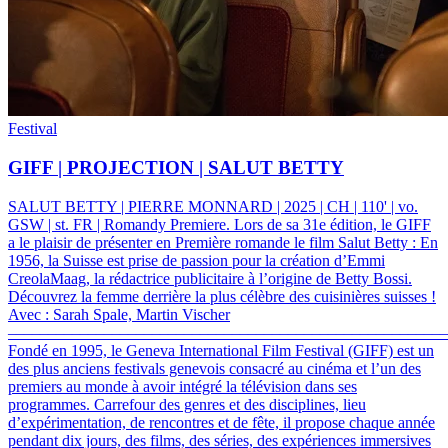
Festival
GIFF | PROJECTION | SALUT BETTY
SALUT BETTY | PIERRE MONNARD | 2025 | CH | 110' | vo.
GSW | st. FR | Romandy Premiere
.
Lors de sa 31e édition, le GIFF
a le plaisir de présenter en Première romande le film Salut Betty : En
1956, la Suisse est prise de passion pour la création d’Emmi
CreolaMaag, la rédactrice publicitaire à l’origine de Betty Bossi.
Découvrez la femme derrière la plus célèbre des cuisinières suisses !
Avec : Sarah Spale, Martin Vischer
–––––––––––––––––––––––––––––––––––––––––––––––––––––––
Fondé en 1995, le Geneva International Film Festival (GIFF) est un
des plus anciens festivals genevois consacré au cinéma et l’un des
premiers au monde à avoir intégré la télévision dans ses
programmes. Carrefour des genres et des disciplines, lieu
d’expérimentation, de rencontres et de fête, il propose chaque année
pendant dix jours, des films, des séries, des expériences immersives