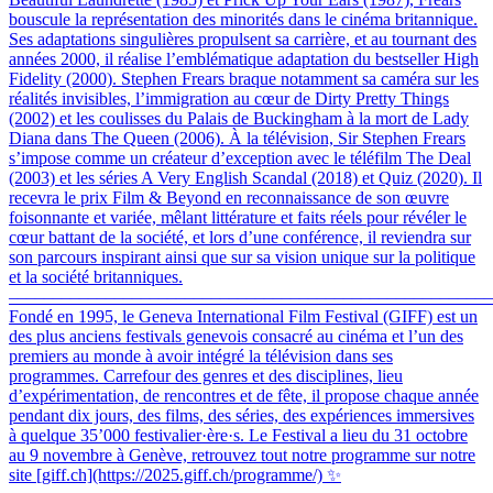
bouscule la représentation des minorités dans le cinéma britannique.
Ses adaptations singulières propulsent sa carrière, et au tournant des
années 2000, il réalise l’emblématique adaptation du bestseller High
Fidelity (2000). Stephen Frears braque notamment sa caméra sur les
réalités invisibles, l’immigration au cœur de Dirty Pretty Things
(2002) et les coulisses du Palais de Buckingham à la mort de Lady
Diana dans The Queen (2006). À la télévision, Sir Stephen Frears
s’impose comme un créateur d’exception avec le téléfilm The Deal
(2003) et les séries A Very English Scandal (2018) et Quiz (2020). Il
recevra le prix Film & Beyond en reconnaissance de son œuvre
foisonnante et variée, mêlant littérature et faits réels pour révéler le
cœur battant de la société, et lors d’une conférence, il reviendra sur
son parcours inspirant ainsi que sur sa vision unique sur la politique
et la société britanniques.
–––––––––––––––––––––––––––––––––––––––––––––––––––––––
Fondé en 1995, le Geneva International Film Festival (GIFF) est un
des plus anciens festivals genevois consacré au cinéma et l’un des
premiers au monde à avoir intégré la télévision dans ses
programmes. Carrefour des genres et des disciplines, lieu
d’expérimentation, de rencontres et de fête, il propose chaque année
pendant dix jours, des films, des séries, des expériences immersives
à quelque 35’000 festivalier·ère·s. Le Festival a lieu du 31 octobre
au 9 novembre à Genève, retrouvez tout notre programme sur notre
site [giff.ch](https://2025.giff.ch/programme/) ✨