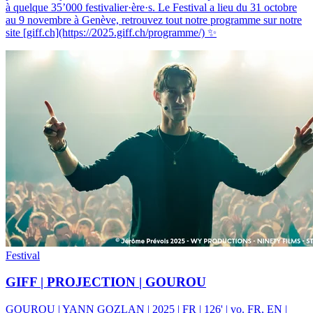
à quelque 35’000 festivalier·ère·s. Le Festival a lieu du 31 octobre
au 9 novembre à Genève, retrouvez tout notre programme sur notre
site [giff.ch](https://2025.giff.ch/programme/) ✨
Festival
GIFF | PROJECTION | GOUROU
GOUROU | YANN GOZLAN | 2025 | FR | 126' | vo. FR, EN |