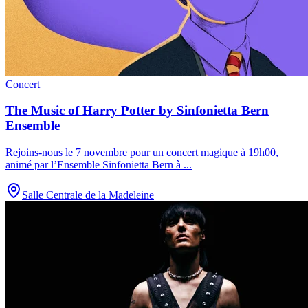
Concert
The Music of Harry Potter by Sinfonietta Bern
Ensemble
Rejoins-nous le 7 novembre pour un concert magique à 19h00,
animé par l’Ensemble Sinfonietta Bern à
...
Salle Centrale de la Madeleine