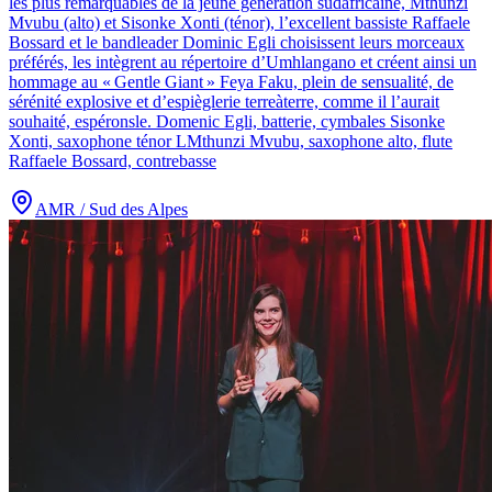
les plus remarquables de la jeune génération sudafricaine, Mthunzi
Mvubu (alto) et Sisonke Xonti (ténor), l’excellent bassiste Raffaele
Bossard et le bandleader Dominic Egli choisissent leurs morceaux
préférés, les intègrent au répertoire d’Umhlangano et créent ainsi un
hommage au « Gentle Giant » Feya Faku, plein de sensualité, de
sérénité explosive et d’espièglerie terreàterre, comme il l’aurait
souhaité, espéronsle. Domenic Egli, batterie, cymbales Sisonke
Xonti, saxophone ténor LMthunzi Mvubu, saxophone alto, flute
Raffaele Bossard, contrebasse
AMR / Sud des Alpes