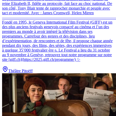
reine Elizabeth II, fidèle au protocole, fait face au choc national. De
son côté, Tony Blair tente de rapprocher monarchie et peuple avec
tact et modernité. Avec : James Cromwell, Helen Mirren
–––––––––––––––––––––––––––––––––––––––––––––––––––––––
Fondé en 1995, le Geneva International Film Festival (GIFF) est un
des plus anciens festivals genevois consacré au cinéma et l’un des
premiers au monde à avoir intégré la télévision dans ses
programmes. Carrefour des genres et des disciplines, lieu
d’expérimentation, de rencontres et de fête, il propose chaque année
pendant dix jours, des films, des séries, des expériences immersives
à quelque 35’000 festivalier·ère·s. Le Festival a lieu du 31 octobre
au 9 novembre à Genève, retrouvez tout notre programme sur notre
site [giff.ch](https://2025.giff.ch/programme/) ✨
Théâtre Pitoëff