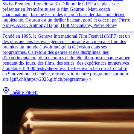
Swiss Premiere
.
Lors de sa 31e édition, le GIFF a le plaisir de
présenter en Première suisse le film Gourou : Matt, coach
charismatique, fascine les foules jusqu’à basculer dans une dérive
inquiétante. Gourou est un thriller haletant porté et coécrit par Pierre
Niney. Avec : Anthony Bajon, Holt McCallany, Pierre Niney
–––––––––––––––––––––––––––––––––––––––––––––––––––––––
Fondé en 1995, le Geneva International Film Festival (GIFF) est un
des plus anciens festivals genevois consacré au cinéma et l’un des
premiers au monde à avoir intégré la télévision dans ses
programmes. Carrefour des genres et des disciplines, lieu
d’expérimentation, de rencontres et de fête, il propose chaque année
pendant dix jours, des films, des séries, des expériences immersives
à quelque 35’000 festivalier·ère·s. Le Festival a lieu du 31 octobre
au 9 novembre à Genève, retrouvez tout notre programme sur notre
site [giff.ch](https://2025.giff.ch/programme/) ✨
Théâtre Pitoëff