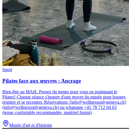
Sport
Pilates face aux œuvres : Ancrage
Bien-être au MAH
.
Prenez du temps pour vous en pratiquant le
Pilates! Chaque séance s'inspire d'une œuvre du musée pour bouger,
respirer et se recentrer. Réservations: [info@wellnessonlygeneva.ch]
(info@wellnessonlygeneva.ch) ou whatsapp +41 78 712 04 63
(tenue confortable recommandée, matériel fourni)
Musée d'art et d'histoire