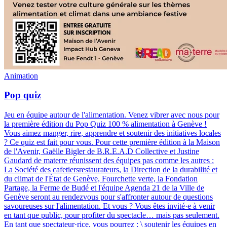
Animation
Pop quiz
Jeu en équipe autour de l'alimentation
.
Venez vibrer avec nous pour
la première édition du Pop Quiz 100 % alimentation à Genève !
Vous aimez manger, rire, apprendre et soutenir des initiatives locales
? Ce quiz est fait pour vous. Pour cette première édition à la Maison
de l'Avenir, Gaëlle Bigler de B.R.E.A.D Collective et Justine
Gaudard de materre réunissent des équipes pas comme les autres :
La Société des cafetiersrestaurateurs, la Direction de la durabilité et
du climat de l'État de Genève, Fourchette verte, la Fondation
Partage, la Ferme de Budé et l'équipe Agenda 21 de la Ville de
Genève seront au rendezvous pour s'affronter autour de questions
savoureuses sur l'alimentation. Et vous ? Vous êtes invité·e à venir
en tant que public, pour profiter du spectacle… mais pas seulement.
En tant que spectateur·rice, vous pourrez : \ soutenir les équipes en