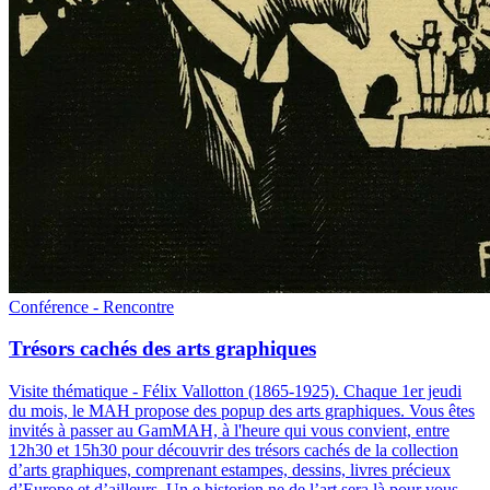
Conférence - Rencontre
Trésors cachés des arts graphiques
Visite thématique - Félix Vallotton (1865-1925)
.
Chaque 1er jeudi
du mois, le MAH propose des popup des arts graphiques. Vous êtes
invités à passer au GamMAH, à l'heure qui vous convient, entre
12h30 et 15h30 pour découvrir des trésors cachés de la collection
d’arts graphiques, comprenant estampes, dessins, livres précieux
d’Europe et d’ailleurs. Un.e historien.ne de l’art sera là pour vous