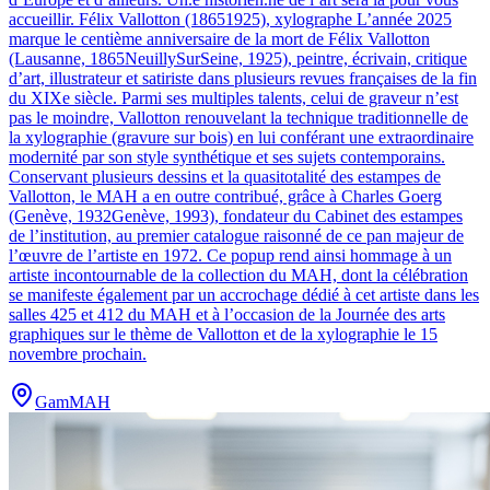
accueillir. Félix Vallotton (18651925), xylographe L’année 2025
marque le centième anniversaire de la mort de Félix Vallotton
(Lausanne, 1865NeuillySurSeine, 1925), peintre, écrivain, critique
d’art, illustrateur et satiriste dans plusieurs revues françaises de la fin
du XIXe siècle. Parmi ses multiples talents, celui de graveur n’est
pas le moindre, Vallotton renouvelant la technique traditionnelle de
la xylographie (gravure sur bois) en lui conférant une extraordinaire
modernité par son style synthétique et ses sujets contemporains.
Conservant plusieurs dessins et la quasitotalité des estampes de
Vallotton, le MAH a en outre contribué, grâce à Charles Goerg
(Genève, 1932Genève, 1993), fondateur du Cabinet des estampes
de l’institution, au premier catalogue raisonné de ce pan majeur de
l’œuvre de l’artiste en 1972. Ce popup rend ainsi hommage à un
artiste incontournable de la collection du MAH, dont la célébration
se manifeste également par un accrochage dédié à cet artiste dans les
salles 425 et 412 du MAH et à l’occasion de la Journée des arts
graphiques sur le thème de Vallotton et de la xylographie le 15
novembre prochain.
GamMAH