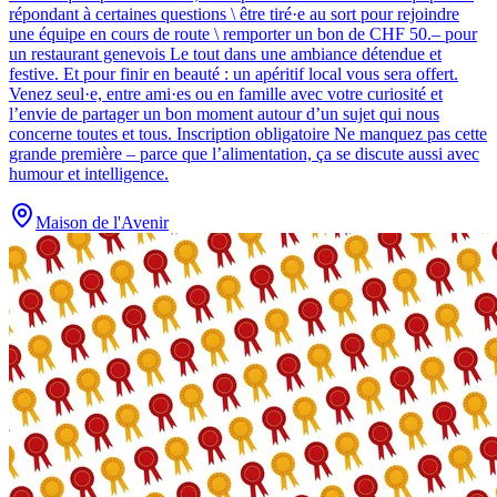
répondant à certaines questions \ être tiré·e au sort pour rejoindre
une équipe en cours de route \ remporter un bon de CHF 50.– pour
un restaurant genevois Le tout dans une ambiance détendue et
festive. Et pour finir en beauté : un apéritif local vous sera offert.
Venez seul·e, entre ami·es ou en famille avec votre curiosité et
l’envie de partager un bon moment autour d’un sujet qui nous
concerne toutes et tous. Inscription obligatoire Ne manquez pas cette
grande première – parce que l’alimentation, ça se discute aussi avec
humour et intelligence.
Maison de l'Avenir