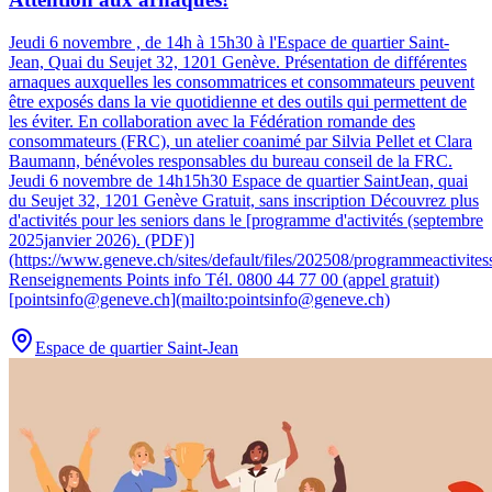
Jeudi 6 novembre , de 14h à 15h30 à l'Espace de quartier Saint-
Jean, Quai du Seujet 32, 1201 Genève
.
Présentation de différentes
arnaques auxquelles les consommatrices et consommateurs peuvent
être exposés dans la vie quotidienne et des outils qui permettent de
les éviter. En collaboration avec la Fédération romande des
consommateurs (FRC), un atelier coanimé par Silvia Pellet et Clara
Baumann, bénévoles responsables du bureau conseil de la FRC.
Jeudi 6 novembre de 14h15h30 Espace de quartier SaintJean, quai
du Seujet 32, 1201 Genève Gratuit, sans inscription Découvrez plus
d'activités pour les seniors dans le [programme d'activités (septembre
2025janvier 2026). (PDF)]
(https://www.geneve.ch/sites/default/files/202508/programmeactivite
Renseignements Points info Tél. 0800 44 77 00 (appel gratuit)
[pointsinfo@geneve.ch](mailto:pointsinfo@geneve.ch)
Espace de quartier Saint-Jean