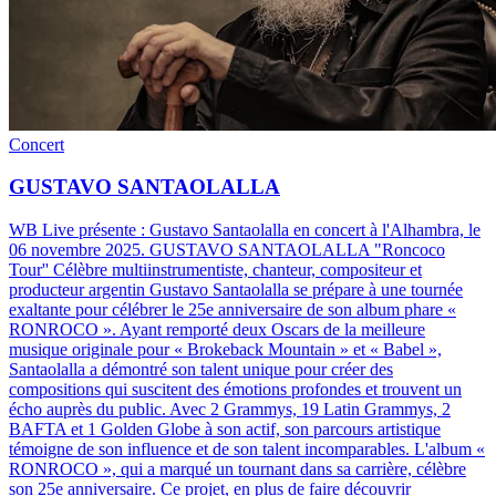
Concert
GUSTAVO SANTAOLALLA
WB Live présente : Gustavo Santaolalla en concert à l'Alhambra, le
06 novembre 2025
.
GUSTAVO SANTAOLALLA "Roncoco
Tour'' Célèbre multiinstrumentiste, chanteur, compositeur et
producteur argentin Gustavo Santaolalla se prépare à une tournée
exaltante pour célébrer le 25e anniversaire de son album phare «
RONROCO ». Ayant remporté deux Oscars de la meilleure
musique originale pour « Brokeback Mountain » et « Babel »,
Santaolalla a démontré son talent unique pour créer des
compositions qui suscitent des émotions profondes et trouvent un
écho auprès du public. Avec 2 Grammys, 19 Latin Grammys, 2
BAFTA et 1 Golden Globe à son actif, son parcours artistique
témoigne de son influence et de son talent incomparables. L'album «
RONROCO », qui a marqué un tournant dans sa carrière, célèbre
son 25e anniversaire. Ce projet, en plus de faire découvrir