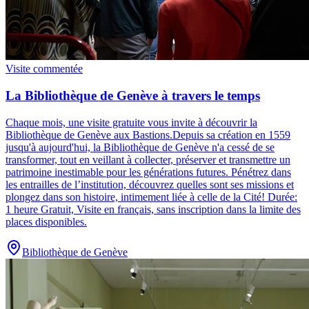
Visite commentée
La Bibliothèque de Genève à travers le temps
Chaque mois, une visite gratuite vous invite à découvrir la
Bibliothèque de Genève aux Bastions.
Depuis sa création en 1559
jusqu'à aujourd'hui, la Bibliothèque de Genève n'a cessé de se
transformer, tout en veillant à collecter, préserver et transmettre un
patrimoine inestimable pour les générations futures. Pénétrez dans
les entrailles de l’institution, découvrez quelles sont ses missions et
plongez dans son histoire, intimement liée à celle de la Cité! Durée:
1 heure Gratuit, Visite en français, sans inscription dans la limite des
places disponibles.
Bibliothèque de Genève