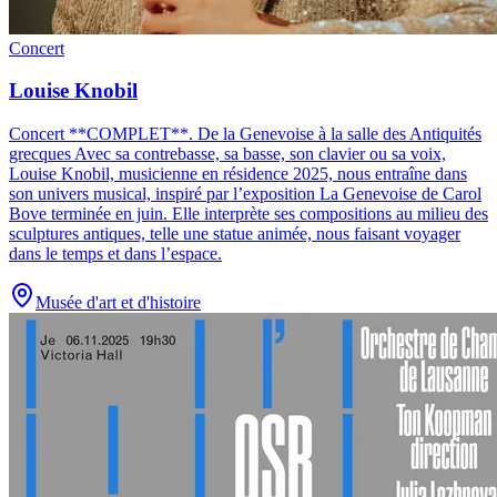
Concert
Louise Knobil
Concert **COMPLET**
.
De la Genevoise à la salle des Antiquités
grecques Avec sa contrebasse, sa basse, son clavier ou sa voix,
Louise Knobil, musicienne en résidence 2025, nous entraîne dans
son univers musical, inspiré par l’exposition La Genevoise de Carol
Bove terminée en juin. Elle interprète ses compositions au milieu des
sculptures antiques, telle une statue animée, nous faisant voyager
dans le temps et dans l’espace.
Musée d'art et d'histoire