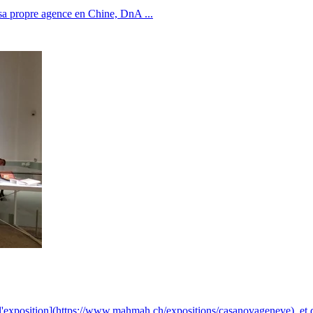
é sa propre agence en Chine, DnA
...
exposition](https://www.mahmah.ch/expositions/casanovageneve), et de 