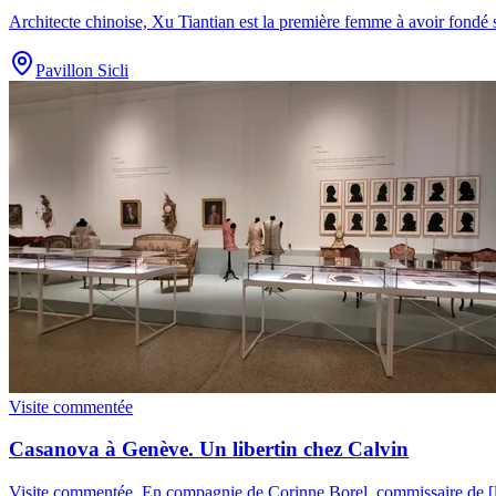
Architecte chinoise, Xu Tiantian est la première femme à avoir fond
Pavillon Sicli
Visite commentée
Casanova à Genève. Un libertin chez Calvin
Visite commentée
.
En compagnie de Corinne Borel, commissaire de [l'