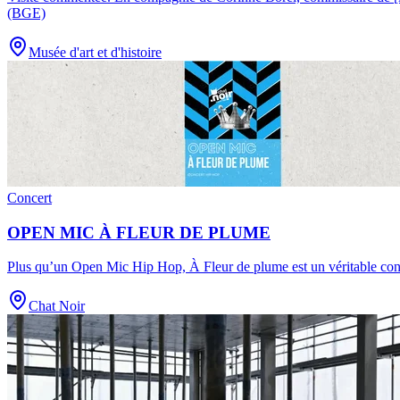
(BGE)
Musée d'art et d'histoire
Concert
OPEN MIC À FLEUR DE PLUME
Plus qu’un Open Mic Hip Hop, À Fleur de plume est un véritable conte
Chat Noir