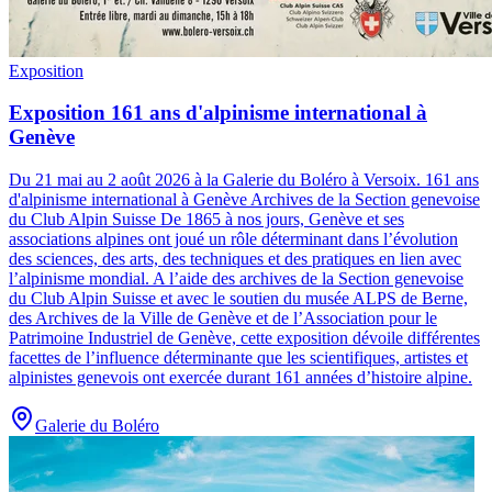
Exposition
Exposition 161 ans d'alpinisme international à
Genève
Du 21 mai au 2 août 2026 à la Galerie du Boléro à Versoix
.
161 ans
d'alpinisme international à Genève Archives de la Section genevoise
du Club Alpin Suisse De 1865 à nos jours, Genève et ses
associations alpines ont joué un rôle déterminant dans l’évolution
des sciences, des arts, des techniques et des pratiques en lien avec
l’alpinisme mondial. A l’aide des archives de la Section genevoise
du Club Alpin Suisse et avec le soutien du musée ALPS de Berne,
des Archives de la Ville de Genève et de l’Association pour le
Patrimoine Industriel de Genève, cette exposition dévoile différentes
facettes de l’influence déterminante que les scientifiques, artistes et
alpinistes genevois ont exercée durant 161 années d’histoire alpine.
Galerie du Boléro