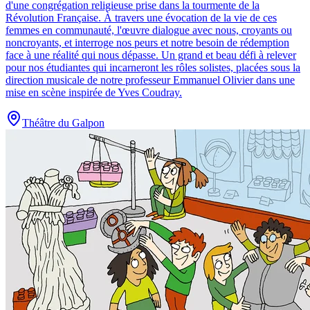
d'une congrégation religieuse prise dans la tourmente de la
Révolution Française. À travers une évocation de la vie de ces
femmes en communauté, l'œuvre dialogue avec nous, croyants ou
noncroyants, et interroge nos peurs et notre besoin de rédemption
face à une réalité qui nous dépasse. Un grand et beau défi à relever
pour nos étudiantes qui incarneront les rôles solistes, placées sous la
direction musicale de notre professeur Emmanuel Olivier dans une
mise en scène inspirée de Yves Coudray.
Théâtre du Galpon