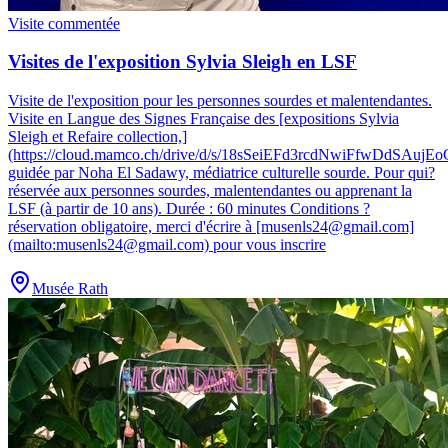
Visite commentée
Visites de l'exposition Sylvia Sleigh en LSF
Visite de l'exposition pour les personnes sourdes et malentendantes
.
Visite en Langue des Signes Française des [expositions Sylvia
Sleigh et Refaire collection,]
(https://cloud.mamco.ch/drive/d/s/18sSeiEFd3rcdNwiFfwD
guidée par Noha El Sadawy, médiatrice culturelle sourde. Pour qui?
réservée aux personnes sourdes, malentendantes ou apprenant la
LSF (à partir de 10 ans). Durée : 60 minutes Conditions ?
réservation obligatoire, merci d'écrire à [musenls24@gmail.com]
(mailto:musenls24@gmail.com) pour vous inscrire
Musée Rath