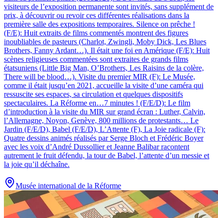
visiteurs de l’exposition permanente sont invités, sans supplément de
prix, à découvrir ou revoir ces différentes réalisations dans la
première salle des expositions temporaires. Silence on prêche !
(F/E): Huit extraits de films commentés montrent des figures
inoubliables de pasteurs (Charlot, Zwingli, Moby Dick, Les Blues
Brothers, Fanny Ardant…). Il était une foi en Amérique (F/E): Huit
scènes religieuses commentées sont extraites de grands films
étatsuniens (Little Big Man, O’Brothers, Les Raisins de la colère,
There will be blood…). Visite du premier MIR (F): Le Musée,
comme il était jusqu’en 2021, accueille la visite d’une caméra qui
ressuscite ses espaces, sa circulation et quelques dispositifs
spectaculaires. La Réforme en…7 minutes ! (F/E/D): Le film
d’introduction à la visite du MIR sur grand écran : Luther, Calvin,
l’Allemagne, Noyon, Genève, 800 millions de protestants… Le
Jardin (F/E/D), Babel (F/E/D), L’Attente (F), La Joie radicale (F):
Quatre dessins animés réalisés par Serge Bloch et Frédéric Boyer
avec les voix d’André Dussollier et Jeanne Balibar racontent
autrement le fruit défendu, la tour de Babel, l’attente d’un messie et
la joie qu’il déchaîne.
Musée international de la Réforme