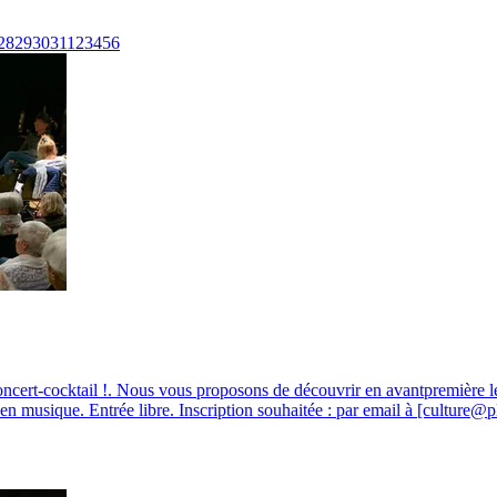
28
29
30
31
1
2
3
4
5
6
ncert-cocktail !
.
Nous vous proposons de découvrir en avantpremière les
f en musique. Entrée libre. Inscription souhaitée : par email à [culture