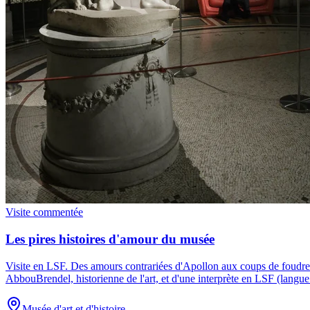
Visite commentée
Les pires histoires d'amour du musée
Visite en LSF
.
Des amours contrariées d'Apollon aux coups de foudre d
AbbouBrendel, historienne de l'art, et d'une interprète en LSF (langue
Musée d'art et d'histoire