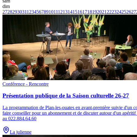
sam
dim
27
28
29
30
31
1
2
3
4
5
6
7
8
9
10
11
12
13
14
15
16
17
18
19
20
21
22
23
24
25
26
27
Conférence - Rencontre
Présentation publique de la Saison culturelle 26-27
La programmation de Plan-les-ouates en avant-première suivie d'un co
faire conseiller pour un abonnement et de discuter autour d'un apériti
au 022.884.64.60
La julienne