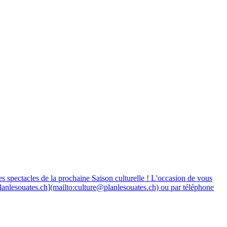
 spectacles de la prochaine Saison culturelle ! L'occasion de vous
@planlesouates.ch](mailto:culture@planlesouates.ch) ou par téléphone