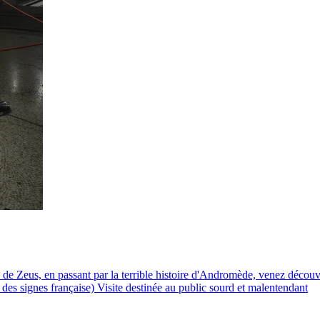
e Zeus, en passant par la terrible histoire d'Andromède, venez découvr
 des signes française) Visite destinée au public sourd et malentendant