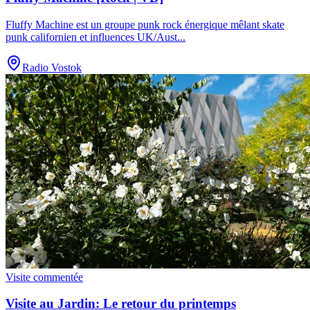
Fluffy Machine est un groupe punk rock énergique mêlant skate
punk californien et influences UK/Aust
...
Radio Vostok
Visite commentée
Visite au Jardin: Le retour du printemps