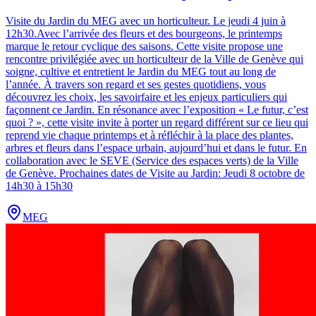
Visite du Jardin du MEG avec un horticulteur. Le jeudi 4 juin à
12h30.
Avec l’arrivée des fleurs et des bourgeons, le printemps
marque le retour cyclique des saisons. Cette visite propose une
rencontre privilégiée avec un horticulteur de la Ville de Genève qui
soigne, cultive et entretient le Jardin du MEG tout au long de
l’année. À travers son regard et ses gestes quotidiens, vous
découvrez les choix, les savoirfaire et les enjeux particuliers qui
façonnent ce Jardin. En résonance avec l’exposition « Le futur, c’est
quoi ? », cette visite invite à porter un regard différent sur ce lieu qui
reprend vie chaque printemps et à réfléchir à la place des plantes,
arbres et fleurs dans l’espace urbain, aujourd’hui et dans le futur. En
collaboration avec le SEVE (Service des espaces verts) de la Ville
de Genève. Prochaines dates de Visite au Jardin: Jeudi 8 octobre de
14h30 à 15h30
MEG