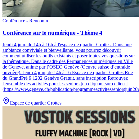
Conférence - Rencontre
Conférence sur le numérique - Thème 4
Jeudi 4 juin, de 14h à 16h à l'espace de quartier Grottes
.
Dans une
ambiance conviviale et bienveillante, vous pourrez découvrir
comment utiliser les outils existants et poser toutes vos questions sur
la thématique. Dans le cadre des Permanences numériques en Ville
de Genève, animé par l’OSEO Genève (Oeuvre suisse d’entraide
ouvrière). Jeudi 4 juin, de 14h à 16 Espace de quartier Grottes Rue
du GrandPré 9 1202 Genève Gratuit, sans inscription Retrouvez
l'ensemble des activités pour les seniors [en cliquant sur ce lien.]
(https://www.geneve.ch/publication/programmeactivitesseniorsjuin26v
Espace de quartier Grottes