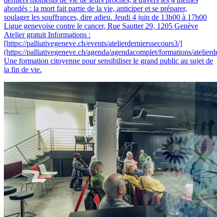
abordés : la mort fait partie de la vie, anticiper et se préparer,
soulager les souffrances, dire adieu. Jeudi 4 juin de 13h00 à 17h00
Ligue genevoise contre le cancer, Rue Sautter 29, 1205 Genève
Atelier gratuit Informations :
[https://palliativegeneve.ch/events/atelierdernierssecours3/]
(https://palliativegeneve.ch/agenda/agendacomplet/formations/atelierd
Une formation citoyenne pour sensibiliser le grand public au sujet de
la fin de vie.