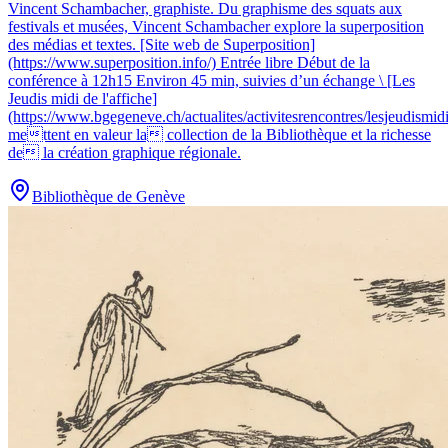
Vincent Schambacher, graphiste
.
Du graphisme des squats aux
festivals et musées, Vincent Schambacher explore la superposition
des médias et textes. [Site web de Superposition]
(https://www.superposition.info/) Entrée libre Début de la
conférence à 12h15 Environ 45 min, suivies d’un échange \ [Les
Jeudis midi de l'affiche]
(https://www.bgegeneve.ch/actualites/activitesrencontres/lesjeudismidi
mettent en valeur la collection de la Bibliothèque et la richesse
de la création graphique régionale.
Bibliothèque de Genève