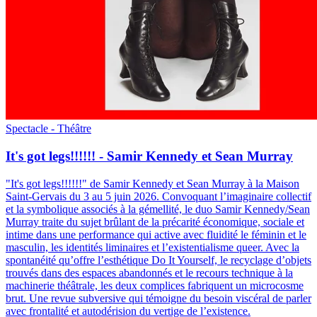
Spectacle - Théâtre
It's got legs!!!!!! - Samir Kennedy et Sean Murray
"It's got legs!!!!!!" de Samir Kennedy et Sean Murray à la Maison
Saint-Gervais du 3 au 5 juin 2026
.
Convoquant l’imaginaire collectif
et la symbolique associés à la gémellité, le duo Samir Kennedy/Sean
Murray traite du sujet brûlant de la précarité économique, sociale et
intime dans une performance qui active avec fluidité le féminin et le
masculin, les identités liminaires et l’existentialisme queer. Avec la
spontanéité qu’offre l’esthétique Do It Yourself, le recyclage d’objets
trouvés dans des espaces abandonnés et le recours technique à la
machinerie théâtrale, les deux complices fabriquent un microcosme
brut. Une revue subversive qui témoigne du besoin viscéral de parler
avec frontalité et autodérision du vertige de l’existence.