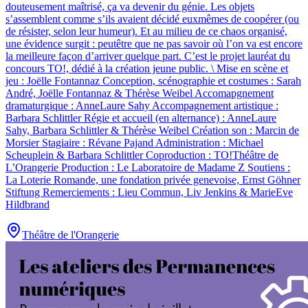
douteusement maîtrisé, ça va devenir du génie. Les objets
s’assemblent comme s’ils avaient décidé euxmêmes de coopérer (ou
de résister, selon leur humeur). Et au milieu de ce chaos organisé,
une évidence surgit : peutêtre que ne pas savoir où l’on va est encore
la meilleure façon d’arriver quelque part. C’est le projet lauréat du
concours TO!, dédié à la création jeune public. \ Mise en scène et
jeu : Joëlle Fontannaz Conception, scénographie et costumes : Sarah
André, Joëlle Fontannaz & Thérèse Weibel Accomapgnement
dramaturgique : AnneLaure Sahy Accompagnement artistique :
Barbara Schlittler Régie et accueil (en alternance) : AnneLaure
Sahy, Barbara Schlittler & Thérèse Weibel Création son : Marcin de
Morsier Stagiaire : Révane Pajand Administration : Michael
Scheuplein & Barbara Schlittler Coproduction : TO!Théâtre de
L’Orangerie Production : Le Laboratoire de Madame Z Soutiens :
La Loterie Romande, une fondation privée genevoise, Ernst Göhner
Stiftung Remerciements : Lieu Commun, Liv Jenkins & MarieEve
Hildbrand
Théâtre de l'Orangerie