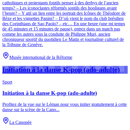
catholiques et protestants fontils penser à des derbys de l’ancien
temps? – Les iconoclastes réformés sontils des hooligans avant
l’heure? – Y atil un lien entre les portrait des Icônes de Théodore de
Bèze et les vignettes Panini? – D’où vient le nom du club brésilien
des Corinthians de Sao Paolo? – etc… En une heure (une mi temps
de 45 minutes et 15 minutes de pause), entrez dans un match pas
comme les autres sous la conduite de Philippe Muri, ancien
chroniqueur sportif du quotidien Le Matin et journaliste culturel de
la Tribune de Genève.
Musée international de la Réforme
Initiation à la danse K-pop (ado-adulte)
Sport
Initiation à la danse K-pop (ado-adulte)
Profitez de la vue sur le Léman pour vous initier gratuitement à cette
danse sur la scène de la Cano
...
La Canopée