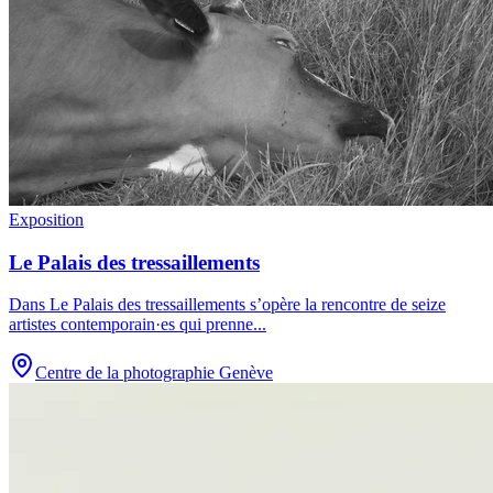
Exposition
Le Palais des tressaillements
Dans Le Palais des tressaillements s’opère la rencontre de seize
artistes contemporain·es qui prenne
...
Centre de la photographie Genève