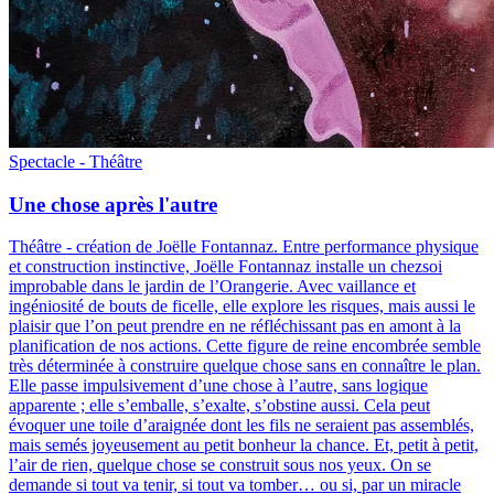
Spectacle - Théâtre
Une chose après l'autre
Théâtre - création de Joëlle Fontannaz
.
Entre performance physique
et construction instinctive, Joëlle Fontannaz installe un chezsoi
improbable dans le jardin de l’Orangerie. Avec vaillance et
ingéniosité de bouts de ficelle, elle explore les risques, mais aussi le
plaisir que l’on peut prendre en ne réfléchissant pas en amont à la
planification de nos actions. Cette figure de reine encombrée semble
très déterminée à construire quelque chose sans en connaître le plan.
Elle passe impulsivement d’une chose à l’autre, sans logique
apparente ; elle s’emballe, s’exalte, s’obstine aussi. Cela peut
évoquer une toile d’araignée dont les fils ne seraient pas assemblés,
mais semés joyeusement au petit bonheur la chance. Et, petit à petit,
l’air de rien, quelque chose se construit sous nos yeux. On se
demande si tout va tenir, si tout va tomber… ou si, par un miracle