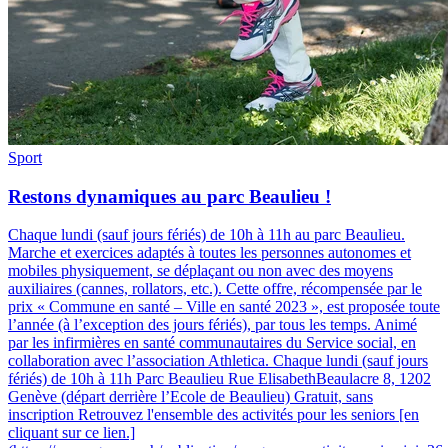
Sport
Restons dynamiques au parc Beaulieu !
Chaque lundi (sauf jours fériés) de 10h à 11h au parc Beaulieu
.
Marche et exercices adaptés à toutes les personnes autonomes et
mobiles physiquement, se déplaçant ou non avec des moyens
auxiliaires (cannes, rollators, etc.). Cette offre, récompensée par le
prix « Commune en santé – Ville en santé 2023 », est proposée toute
l’année (à l’exception des jours fériés), par tous les temps. Animé
par les infirmières en santé communautaires du Service social, en
collaboration avec l’association Athletica. Chaque lundi (sauf jours
fériés) de 10h à 11h Parc Beaulieu Rue ElisabethBeaulacre 8, 1202
Genève (départ derrière l’Ecole de Beaulieu) Gratuit, sans
inscription Retrouvez l'ensemble des activités pour les seniors [en
cliquant sur ce lien.]