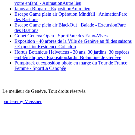
votre enfant!
·
Animation
Autre lieu
Janus au Bioparc
·
Exposition
Autre lieu
Escape Game plein air Opération Mindfall
·
Animation
Parc
des Bastions
Escape Game plein air BlackOut
·
Balade - Excursion
Parc
des Bastions
Gonet Geneva Open
·
Sport
Parc des Eaux-Vives
Exposition - 40 arbres de la Ville de Genève au fil des saisons
·
Exposition
Résidence Colladon
Hortus Botanicus Helveticus - 30 ans, 30 jardins, 30 espèces
emblématiques
·
Exposition
Jardin Botanique de Genève
Pumptrack et exposition photo en marge du Tour de France
Femme
·
Sport
La Canopée
Le meilleur de Genève. Tout droits réservés.
par Jeremy Meissner