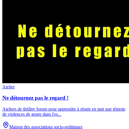
Atelier
Ne détournez pas le regard !
Ateliers de théâtre forum pour apprendre à réagir en tant que témoin
de violences de genre dans l'es
...
Maison des associations socio-politiques