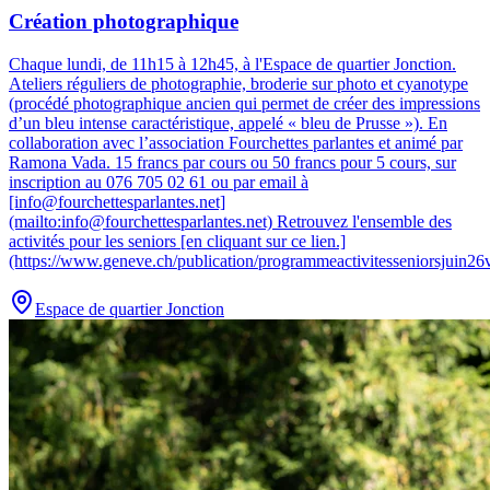
Création photographique
Chaque lundi, de 11h15 à 12h45, à l'Espace de quartier Jonction
.
Ateliers réguliers de photographie, broderie sur photo et cyanotype
(procédé photographique ancien qui permet de créer des impressions
d’un bleu intense caractéristique, appelé « bleu de Prusse »). En
collaboration avec l’association Fourchettes parlantes et animé par
Ramona Vada. 15 francs par cours ou 50 francs pour 5 cours, sur
inscription au 076 705 02 61 ou par email à
[info@fourchettesparlantes.net]
(mailto:info@fourchettesparlantes.net) Retrouvez l'ensemble des
activités pour les seniors [en cliquant sur ce lien.]
(https://www.geneve.ch/publication/programmeactivitesseniorsjuin26v
Espace de quartier Jonction