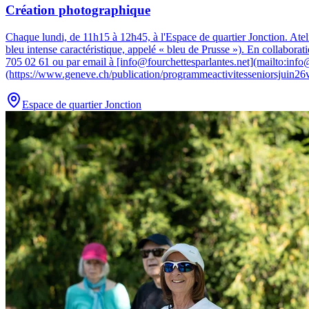
Création photographique
Chaque lundi, de 11h15 à 12h45, à l'Espace de quartier Jonction
.
Atel
bleu intense caractéristique, appelé « bleu de Prusse »). En collabora
705 02 61 ou par email à [info@fourchettesparlantes.net](mailto:info@f
(https://www.geneve.ch/publication/programmeactivitesseniorsjuin26v
Espace de quartier Jonction