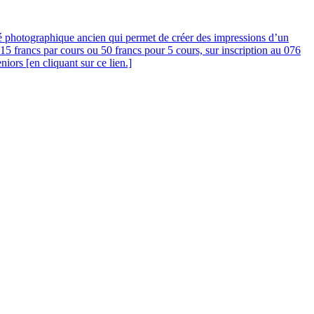
dé photographique ancien qui permet de créer des impressions d’un
15 francs par cours ou 50 francs pour 5 cours, sur inscription au 076
iors [en cliquant sur ce lien.]