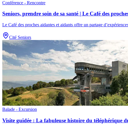
Conférence - Rencontre
Seniors, prendre soin de sa santé | Le Café des proche
Le Café des proches aidantes et aidants offre un partage d’expérien
Cité Seniors
Balade - Excursion
Visite guidée : La fabuleuse histoire du téléphérique d