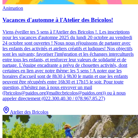
Animation
Vacances d'automne à l'Atelier des Bricolos!
Viens éveiller tes 5 sens à l'Atelier des Bricolos !
.
Les inscriptions
pour les vacances d'automne 2025 du lundi 20 octobre au vendredi
24 octobre sont ouvertes ! Nous nous réjouissons de partager avec
les enfants des activités et ateliers créatifs et ludiques! Nos objectifs
sont les suivants; favoriser l'intégration et les échanges interculturels
entre tous les enfants, et renforcer leur valeurs de solidarité et de
partage. L'équipe encadrante a prévu de chouettes activités, dont
certaines en lien avec notre thème: les 5 sens ! A noter que les
horaires d'accueil sont de 8h30 à 9h30 le matin et que les enfants
peuvent être récupérés entre 16h30 et 17h15 le soir. Pour toute
question, n'hésitez pas à nous envoyer un mail
([bricolos@paidos.org](mailto:bricolos@paidos.org)) ou à nous
appeler directement (022.300.40.30 / 078.967.85.27)
Atelier des Bricolos