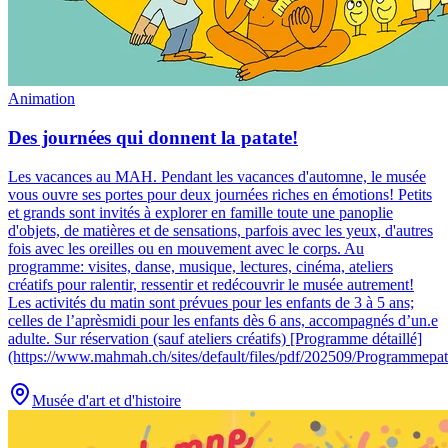
Animation
Des journées qui donnent la patate!
Les vacances au MAH
.
Pendant les vacances d'automne, le musée
vous ouvre ses portes pour deux journées riches en émotions! Petits
et grands sont invités à explorer en famille toute une panoplie
d'objets, de matières et de sensations, parfois avec les yeux, d'autres
fois avec les oreilles ou en mouvement avec le corps. Au
programme: visites, danse, musique, lectures, cinéma, ateliers
créatifs pour ralentir, ressentir et redécouvrir le musée autrement!
Les activités du matin sont prévues pour les enfants de 3 à 5 ans;
celles de l’aprèsmidi pour les enfants dès 6 ans, accompagnés d’un.e
adulte. Sur réservation (sauf ateliers créatifs) [Programme détaillé]
(https://www.mahmah.ch/sites/default/files/pdf/202509/Programmepat
Musée d'art et d'histoire