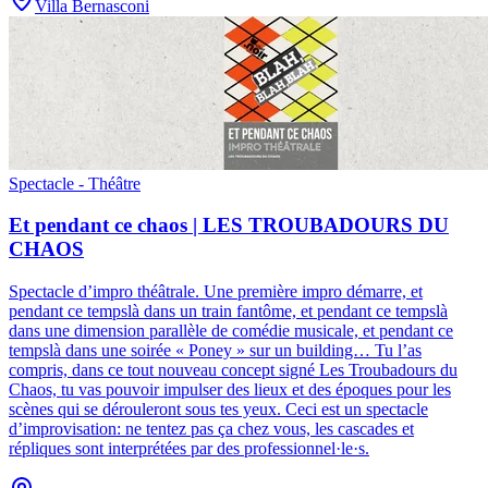
Villa Bernasconi
Spectacle - Théâtre
Et pendant ce chaos | LES TROUBADOURS DU
CHAOS
Spectacle d’impro théâtrale
.
Une première impro démarre, et
pendant ce tempslà dans un train fantôme, et pendant ce tempslà
dans une dimension parallèle de comédie musicale, et pendant ce
tempslà dans une soirée « Poney » sur un building… Tu l’as
compris, dans ce tout nouveau concept signé Les Troubadours du
Chaos, tu vas pouvoir impulser des lieux et des époques pour les
scènes qui se dérouleront sous tes yeux. Ceci est un spectacle
d’improvisation: ne tentez pas ça chez vous, les cascades et
répliques sont interprétées par des professionnel·le·s.