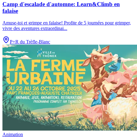
Camp d'escalade d'automne: Learn&Climb en
falaise
Amuse-toi et grimpe en falaise! Profite de 5 journées pour grimper,
vivre des aventures extraordinai
...
P+R du Trèfle-Blanc
Animation