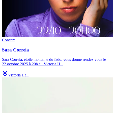
Concert
Sara Correia
Sara Correia, étoile montante du fado, vous donne rendez-vous le
22 octobre 2025 à 20h au Victoria H
...
Victoria Hall