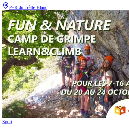
P+R du Trèfle-Blanc
Sport