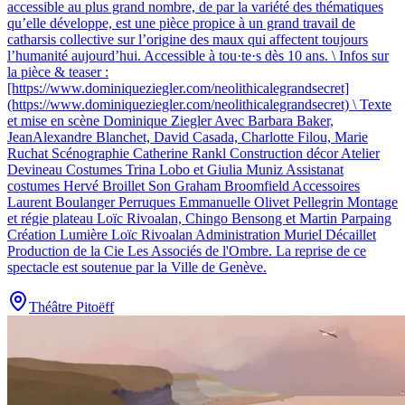
accessible au plus grand nombre, de par la variété des thématiques
qu’elle développe, est une pièce propice à un grand travail de
catharsis collective sur l’origine des maux qui affectent toujours
l’humanité aujourd’hui. Accessible à tou·te·s dès 10 ans. \ Infos sur
la pièce & teaser :
[https://www.dominiqueziegler.com/neolithicalegrandsecret]
(https://www.dominiqueziegler.com/neolithicalegrandsecret) \ Texte
et mise en scène Dominique Ziegler Avec Barbara Baker,
JeanAlexandre Blanchet, David Casada, Charlotte Filou, Marie
Ruchat Scénographie Catherine Rankl Construction décor Atelier
Devineau Costumes Trina Lobo et Giulia Muniz Assistanat
costumes Hervé Broillet Son Graham Broomfield Accessoires
Laurent Boulanger Perruques Emmanuelle Olivet Pellegrin Montage
et régie plateau Loïc Rivoalan, Chingo Bensong et Martin Parpaing
Création Lumière Loïc Rivoalan Administration Muriel Décaillet
Production de la Cie Les Associés de l'Ombre. La reprise de ce
spectacle est soutenue par la Ville de Genève.
Théâtre Pitoëff