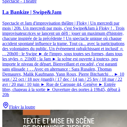
Spectacle - Théâtre
La Bankize | Swipe&Jam
Spectacle et Jam d'improvisation théâtre | Floky | Un mercredi par
mois | 20h
.
Un mercredi par mois, c'est Swipe&Jam à Floky ! . Trois
improvisateur.rices se lancent un défi : jouer un maximum d'histoire,
chacune inspirée de la précédente ! Un spectacle unique où chaque
accident spontané influence la trame. Tout ça... avec la participations
des volontaires du public. Un évènement rafraîchissant et inclusif ☼
. . 20h00 : le Swipe ► de l'impro, sous toutes ses formes, dans tous
les styles ☼ 21h00 : la Jam ► la scène est ouverte à toutexs, peu
importe le niveau de départ. Bienveillant et encadré, c'est garanti
sans glissade ↕ . . Avec en alternance : Sara Rusalen, Thomas
Demaurex, Malik Kaufmann, Yann Roux, Pierre Bitchatchi . . ► 10
sept / 22 oct / 18 nov (mardi) / 17 dec / 14 jan / 25 fev / 18 mar / 22
avr / 20 mai / 10 juin ► Rue de Carouge 44, Genève ► Entrée
libre, chapeau à la sortie ► Ouverture des portes à 19h45, début à
20h
Floky la loutre