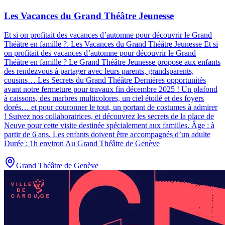
Les Vacances du Grand Théâtre Jeunesse
Et si on profitait des vacances d’automne pour découvrir le Grand
Théâtre en famille ?
.
Les Vacances du Grand Théâtre Jeunesse Et si
on profitait des vacances d’automne pour découvrir le Grand
Théâtre en famille ? Le Grand Théâtre Jeunesse propose aux enfants
des rendezvous à partager avec leurs parents, grandsparents,
cousins… Les Secrets du Grand Théâtre Dernières opportunités
avant notre fermeture pour travaux fin décembre 2025 ! Un plafond
à caissons, des marbres multicolores, un ciel étoilé et des foyers
dorés… et pour couronner le tout, un portant de costumes à admirer
! Suivez nos collaboratrices, et découvrez les secrets de la place de
Neuve pour cette visite destinée spécialement aux familles. Âge : à
partir de 6 ans. Les enfants doivent être accompagnés d’un adulte
Durée : 1h environ Au Grand Théâtre de Genève
Grand Théâtre de Genève