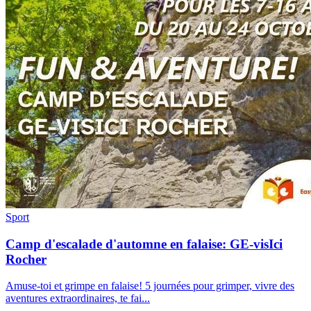
Sport
Camp d'escalade d'automne en falaise: GE-visIci
Rocher
Amuse-toi et grimpe en falaise! 5 journées pour grimper, vivre des
aventures extraordinaires, te fai
...