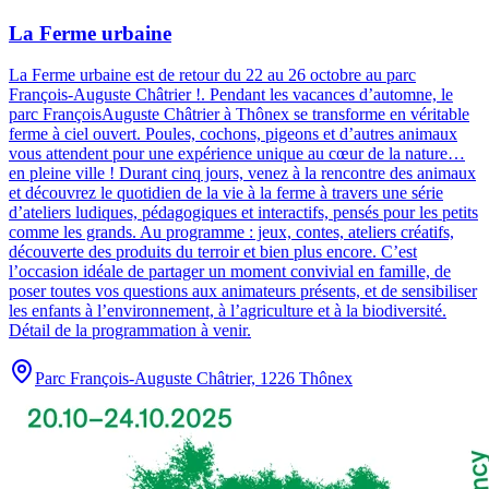
La Ferme urbaine
La Ferme urbaine est de retour du 22 au 26 octobre au parc
François-Auguste Châtrier !
.
Pendant les vacances d’automne, le
parc FrançoisAuguste Châtrier à Thônex se transforme en véritable
ferme à ciel ouvert. Poules, cochons, pigeons et d’autres animaux
vous attendent pour une expérience unique au cœur de la nature…
en pleine ville ! Durant cinq jours, venez à la rencontre des animaux
et découvrez le quotidien de la vie à la ferme à travers une série
d’ateliers ludiques, pédagogiques et interactifs, pensés pour les petits
comme les grands. Au programme : jeux, contes, ateliers créatifs,
découverte des produits du terroir et bien plus encore. C’est
l’occasion idéale de partager un moment convivial en famille, de
poser toutes vos questions aux animateurs présents, et de sensibiliser
les enfants à l’environnement, à l’agriculture et à la biodiversité.
Détail de la programmation à venir.
Parc François-Auguste Châtrier, 1226 Thônex