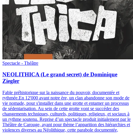
Spectacle - Théâtre
NEOLITHICA (Le grand secret) de Dominique
Ziegler
Fable préhistorique sur la naissance du pouvoir, documentée et
rythmée.
En 12'000 avant notre ère, un clan abandonne son mode de
vie nomade, pour s'installer dans une grotte et entamer un processus
de sédentarisation. Au sein de cette grotte vont se succéder des
changements techniques, culturels, politiques, religieux, et sociaux à
un rythme soutenu. Reprise d’un spectacle produit initialement par le
Théâtre de Carouge, ayant pour thème l’apparition des hiérarchies et
violences diverses au Néolithique, cette parabole documentée,