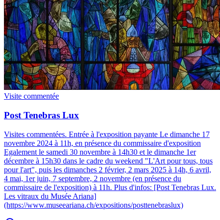
Visite commentée
Post Tenebras Lux
Visites commentées
.
Entrée à l'exposition payante Le dimanche 17
novembre 2024 à 11h, en présence du commissaire d'exposition
Egalement le samedi 30 novembre à 14h30 et le dimanche 1er
décembre à 15h30 dans le cadre du weekend "L'Art pour tous, tous
pour l'art", puis les dimanches 2 février, 2 mars 2025 à 14h, 6 avril,
4 mai, 1er juin, 7 septembre, 2 novembre (en présence du
commissaire de l'exposition) à 11h. Plus d'infos: [Post Tenebras Lux.
Les vitraux du Musée Ariana]
(https://www.museeariana.ch/expositions/posttenebraslux)