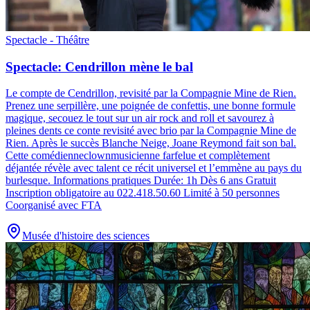
Spectacle - Théâtre
Spectacle: Cendrillon mène le bal
Le compte de Cendrillon, revisité par la Compagnie Mine de Rien
.
Prenez une serpillère, une poignée de confettis, une bonne formule
magique, secouez le tout sur un air rock and roll et savourez à
pleines dents ce conte revisité avec brio par la Compagnie Mine de
Rien. Après le succès Blanche Neige, Joane Reymond fait son bal.
Cette comédienneclownmusicienne farfelue et complètement
déjantée révèle avec talent ce récit universel et l’emmène au pays du
burlesque. Informations pratiques Durée: 1h Dès 6 ans Gratuit
Inscription obligatoire au 022.418.50.60 Limité à 50 personnes
Coorganisé avec FTA
Musée d'histoire des sciences