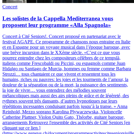
Concert
Les solistes de la Cappella Mediterranea vous
proposent leur programme «Alla Spagnola»
Concert à Cité Seniors!
.
Concert proposé en partenariat avec le
festival AGAPE. Ce programme de chansons nous entraine en Italie
et en Espagne pour un voyage musical dans l’époque baroque, avec
une brève incursion dans le XXème siècle. «C’est ce que vous
pourrez entendre chez les compositeurs célèbres de ce tempslà,
italiens comme Frescobaldi ou Piccini, ou espagnols comme Juan
Hidalgo ou Santiago de Murcia, hommes ou femme comme Barbara
Strozzi… tous chantaient ce que vivent et ressentent tous les
humains, riches ou pauvres: les joies et les tourments de l’amour, la
douleur de la séparation ou de la mort, la puissance des sentiments,
la joie de vivre… vous entendrez des mélodies souvent
mélancoliques mais aussi des airs pleins de grâce et de légèreté, des
rythmes souvent très dansants, d’autres hypnotiques par leurs
répétitions incessantes conduisant parfois jusqu’à la transe. » Anna
Reinhold, Mezzo soprano Karolina Plywaczewska, Violoncelle
Catherine Plattner, Violon Quito Gato, Théorbe, guitare baroque,
arrangements Retrouvez l'ensemble des activités de Cité Seniors [en
cliquant sur ce lien.]
(https://www.geneve.ch/document/programmeactivitesciteseniorsjuill