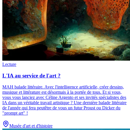
Lecture
L'IA au service de l'art ?
MAH balade littéraire
.
Avec l'intelligence artificielle, créer dessins,
musique et littérature est désormais à la portée de tous. Et si vous,
vous vous lanciez avec Céline Argento et ses invités spécialistes des
IA dans un véritable travail artistique ? Une dernière balade littéraire
de l'année qui fera peutêtre de vous un futur Proust ou Dicker du
"prompt art" !
Musée d'art et d'histoire