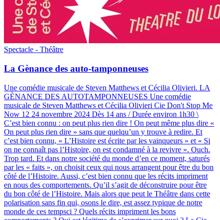
Spectacle - Théâtre
La Gènance des auto-tamponneuses
Une comédie musicale de Steven Matthews et Cécilia Olivieri
.
LA
GÈNANCE DES AUTOTAMPONNEUSES Une comédie
musicale de Steven Matthews et Cécilia Olivieri Cie Don't Stop Me
Now 12 24 novembre 2024 Dès 14 ans / Durée environ 1h30 \
C’est bien connu : on peut plus rien dire ! On peut même plus dire «
On peut plus rien dire » sans que quelqu’un y trouve à redire. Et
c’est bien connu, « L’Histoire est écrite par les vainqueurs » et « Si
on ne connaît pas l’Histoire, on est condamné à la revivre ». Ouch.
Trop tard. Et dans notre société du monde d’en ce moment, saturés
par les « faits », on choisit ceux qui nous arrangent pour être du bon
côté de l’Histoire. Aussi, c’est bien connu que les récits impriment
en nous des comportements. Qu’il s’agit de déconstruire pour être
du bon côté de l’Histoire. Mais alors que peut le Théâtre dans cette
polarisation sans fin qui, osons le dire, est assez typique de notre
monde de ces tempsci ? Quels récits impriment les bons