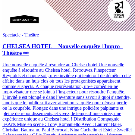
Spectacle - Théâtre
CHELSEA HOTEL – Nouvelle enquête | Impro -
Théâtre 👀
Une nouvelle enquête à résoudre au Chelsea hotel.
Une nouvelle
enquête à résoudre au Chelsea hotel. Retrouvez l’inspecteur
Reynolds et chaque soir, un·e invité·e qui tenteront de démêler cette
affaire dans un huis clos où tous les protagonistes apparaissent
comme suspects. À chaque représentation, un·e comédien·ne
improvisateur·rice se joint à l’inspecteur pour résoudre l’enquête.
L’invité·e est plongé·e dans l’aventure sans savoir à quoi s’attendre,
tandis que le public suit avec attention sa quête pour démasquer le
ou la coupable. Plongez dans une intrigue policière palpitante et
pleine de rebondissements, et vivez, le temps d’une soirée, une
expérience unique au Chelsea hotel ! Distribution Compagnie
lesArts Mise en scène : Tony Romaniello Avec : Laurent Baier,
Christian Baumann, Paul Berrocal, Nina Cachelin et Estelle Zweifel