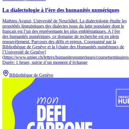
La dialectologie à l’ère des humanités numériques
Mathieu Avanzi, Université de Neuchâtel
.
La dialectologie étudie les
propriétés linguistiques des dialectes issus du latin populaire dont le
français est l’un des représentants les plus emblématiques. A l’ère
des humanités numériques, ce domaine de recherche est en plein
renouvèlement. Parcours des défis et enjeux. Coorganisé par la
Bibliothèque de Genève et la [chaire des Humanités numériques de
l’Université de Genève]
(https://www.unige.ch/lettres/humanitesnumeriques/coursetseminair
Durée: 1 heure, suivie d’un moment d’échange
Bibliothèque de Genève