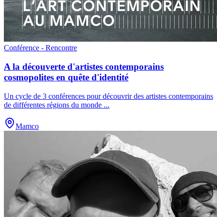
Conférence - Rencontre
A la découverte d'artistes contemporains
cosmopolites en quête d'identité
Un cycle de 3 conférences pour découvrir des artistes contemporains
de différentes régions du monde
...
Mamco