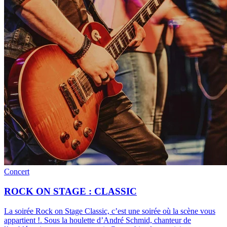
Concert
ROCK ON STAGE : CLASSIC
La soirée Rock on Stage Classic, c’est une soirée où la scène vous
appartient !
.
Sous la houlette d’André Schmid, chanteur de