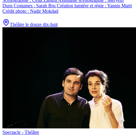
Scénographie : Célia Zanghi Assistante scénographie : Meryem
Duru Costumes : Sarah Bru Création lumière et régie : Yannis Marti
Crédit photo : Nadir Mokdad
Théâtre le douze dix-huit
Spectacle - Théâtre