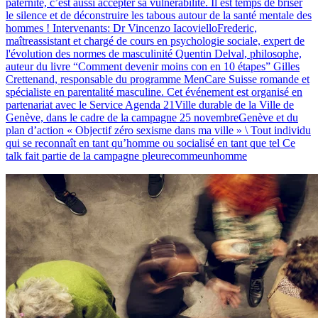
paternité, c’est aussi accepter sa vulnérabilité. Il est temps de briser
le silence et de déconstruire les tabous autour de la santé mentale des
hommes ! Intervenants: Dr Vincenzo IacovielloFrederic,
maîtreassistant et chargé de cours en psychologie sociale, expert de
l'évolution des normes de masculinité Quentin Delval, philosophe,
auteur du livre “Comment devenir moins con en 10 étapes” Gilles
Crettenand, responsable du programme MenCare Suisse romande et
spécialiste en parentalité masculine. Cet événement est organisé en
partenariat avec le Service Agenda 21Ville durable de la Ville de
Genève, dans le cadre de la campagne 25 novembreGenève et du
plan d’action « Objectif zéro sexisme dans ma ville » \ Tout individu
qui se reconnaît en tant qu’homme ou socialisé en tant que tel Ce
talk fait partie de la campagne pleurecommeunhomme