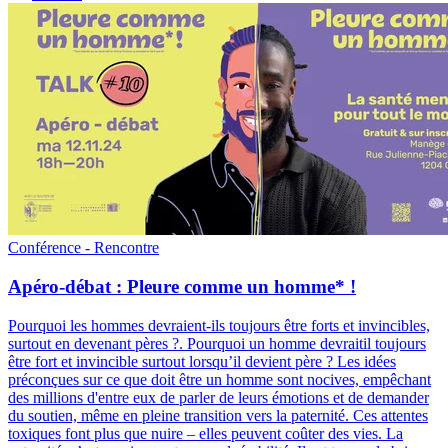
Conférence - Rencontre
Apéro-débat : Pleure comme un homme* !
Pourquoi les hommes devraient-ils toujours être forts et invincibles,
surtout en devenant pères ?
.
Pourquoi un homme devraitil toujours
être fort et invincible surtout lorsqu’il devient père ? Les idées
préconçues sur ce que doit être un homme sont nocives, empêchant
des millions d'entre eux de parler de leurs émotions et de demander
du soutien, même en pleine transition vers la paternité. Ces attentes
toxiques font plus que nuire – elles peuvent coûter des vies. La