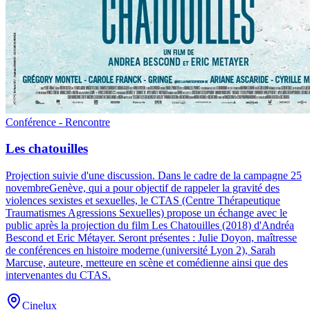
Conférence - Rencontre
Les chatouilles
Projection suivie d'une discussion
.
Dans le cadre de la campagne 25
novembreGenève, qui a pour objectif de rappeler la gravité des
violences sexistes et sexuelles, le CTAS (Centre Thérapeutique
Traumatismes Agressions Sexuelles) propose un échange avec le
public après la projection du film Les Chatouilles (2018) d'Andréa
Bescond et Eric Métayer. Seront présentes : Julie Doyon, maîtresse
de conférences en histoire moderne (université Lyon 2), Sarah
Marcuse, auteure, metteure en scène et comédienne ainsi que des
intervenantes du CTAS.
Cinelux