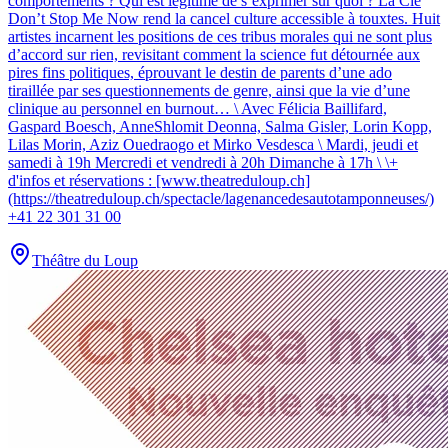
comportements ? Qui est légitime de s’exprimer sur quoi ? La Cie
Don’t Stop Me Now rend la cancel culture accessible à touxtes. Huit
artistes incarnent les positions de ces tribus morales qui ne sont plus
d’accord sur rien, revisitant comment la science fut détournée aux
pires fins politiques, éprouvant le destin de parents d’une ado
tiraillée par ses questionnements de genre, ainsi que la vie d’une
clinique au personnel en burnout… \ Avec Félicia Baillifard,
Gaspard Boesch, AnneShlomit Deonna, Salma Gisler, Lorin Kopp,
Lilas Morin, Aziz Ouedraogo et Mirko Vesdesca \ Mardi, jeudi et
samedi à 19h Mercredi et vendredi à 20h Dimanche à 17h \ \+
d'infos et réservations : [www.theatreduloup.ch]
(https://theatreduloup.ch/spectacle/lagenancedesautotamponneuses/)
+41 22 301 31 00
Théâtre du Loup