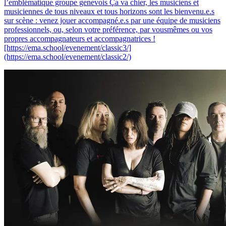
l’emblématique groupe genevois Ça va chier, les musiciens et
musiciennes de tous niveaux et tous horizons sont les bienvenu.e.s
sur scène : venez jouer accompagné.e.s par une équipe de musiciens
professionnels, ou, selon votre préférence, par vousmêmes ou vos
propres accompagnateurs et accompagnatrices !
[https://ema.school/evenement/classic3/]
(https://ema.school/evenement/classic2/)