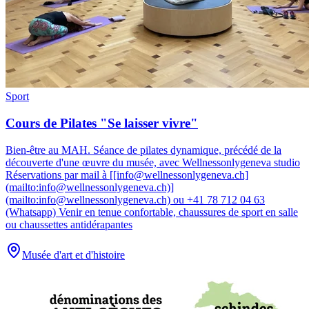
Sport
Cours de Pilates "Se laisser vivre"
Bien-être au MAH
.
Séance de pilates dynamique, précédé de la
découverte d'une œuvre du musée, avec Wellnessonlygeneva studio
Réservations par mail à [[info@wellnessonlygeneva.ch]
(mailto:info@wellnessonlygeneva.ch)]
(mailto:info@wellnessonlygeneva.ch) ou +41 78 712 04 63
(Whatsapp) Venir en tenue confortable, chaussures de sport en salle
ou chaussettes antidérapantes
Musée d'art et d'histoire