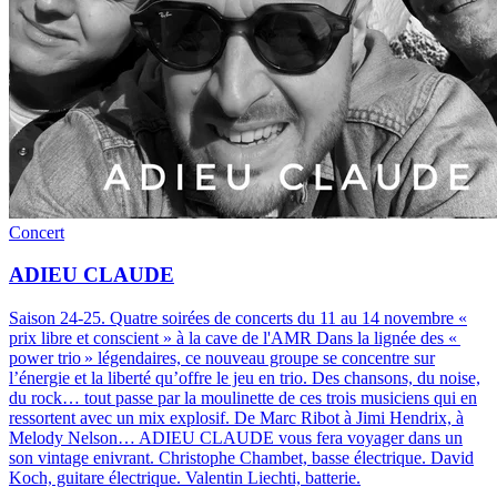
Concert
ADIEU CLAUDE
Saison 24-25
.
Quatre soirées de concerts du 11 au 14 novembre «
prix libre et conscient » à la cave de l'AMR Dans la lignée des «
power trio » légendaires, ce nouveau groupe se concentre sur
l’énergie et la liberté qu’offre le jeu en trio. Des chansons, du noise,
du rock… tout passe par la moulinette de ces trois musiciens qui en
ressortent avec un mix explosif. De Marc Ribot à Jimi Hendrix, à
Melody Nelson… ADIEU CLAUDE vous fera voyager dans un
son vintage enivrant. Christophe Chambet, basse électrique. David
Koch, guitare électrique. Valentin Liechti, batterie.