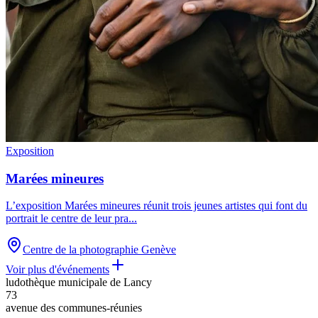
Exposition
Marées mineures
L’exposition Marées mineures réunit trois jeunes artistes qui font du
portrait le centre de leur pra
...
Centre de la photographie Genève
Voir plus d'événements
ludothèque municipale de Lancy
73
avenue des communes-réunies
Leaflet
|
©
OpenStreetMap
contributors