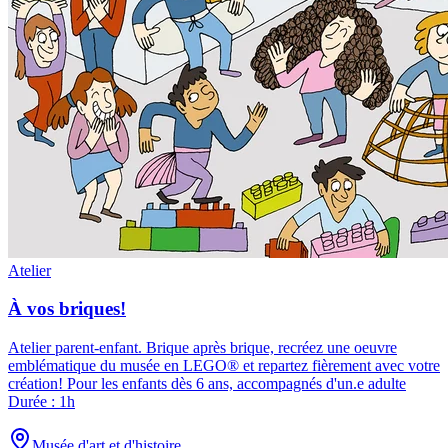
Atelier
À vos briques!
Atelier parent-enfant
.
Brique après brique, recréez une oeuvre
emblématique du musée en LEGO® et repartez fièrement avec votre
création! Pour les enfants dès 6 ans, accompagnés d'un.e adulte
Durée : 1h
Musée d'art et d'histoire