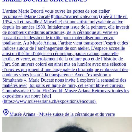
L'artiste Marie Ducaté vous ouvre les portes de son atelier
recomposé.
[Marie Ducaté](https://marieducate.com/) (née à Lille en
1954, vit et travaille à Marseille) est une artiste polyvalente active
depuis les années 1980. Initialement issue de la peinture, elle investit
de nombreux médiums artistiques, de la céramique au verre en
passant par le dessin et le textile pour matérialiser une œuvre
totalisante. Au Musée Ariana, l’artiste vient transposer l’esprit et des
indices autour de l’aménagement de son atelier. L’espace accueille
ainsi un théâtre d’objets en céramique, papier calque, aquarelle,
textile, et verre, au croisement de la culture pop et de l’histoire de
l’art. Son univers coloré est ainsi mis en lumière avec une sélection
d’œuvres qui jouent d’une large palette chromatique embrassant des
couleurs vives jusqu’à la transparence. Avec l’exposition «
Simultanés », Marie Ducaté nous invite à explorer la sensualité des
matières avec, toujours en ligne de mire, cet esprit libre et curieux.
Commissariat: Claire FitzGerald, Musée Ariana Retrouvez toutes les
expositions sur notre [site]
(https://www.museeariana.ch/expositions/encours).
Musée Ariana - Musée suisse de la céramique et du verre