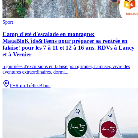
Sport
Camp d'été d'escalade en montagne:
MataBloK'ids&Teens pour préparer sa rentrée en
falaise! pour les 7 à 11 et 12 à 16 ans. RDVs à Lancy
et à Vernier
5 journées d'excursions en falaise pou grimper, t'amuser, vivre des
aventures extraordinaires, dormi
...
P+R du Trèfle-Blanc