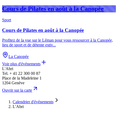
Cours de Pilates en août à la Canopée
Sport
Cours de Pilates en août à la Canopée
Profitez de la vue sur le Léman pour vous ressourcer à la Canopée,
lieu de sport et de détente estiv
...
La Canopée
Voir plus d'événements
L'Abri
Tel.
+ 41 22 300 00 87
Place de la Madeleine 1
1204 Genève
Leaflet
|
©
OpenStreetMap
contributors
Ouvrir sur la carte
+
L'Abri
Place de la Madeleine 1, 1204 Genève
−
Calendrier d'événements
L'Abri