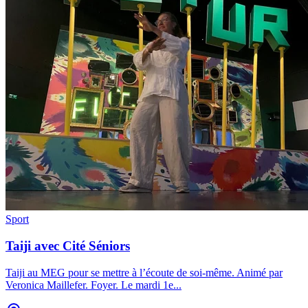
Sport
Taiji avec Cité Séniors
Taiji au MEG pour se mettre à l’écoute de soi-même. Animé par
Veronica Maillefer. Foyer. Le mardi 1e
...