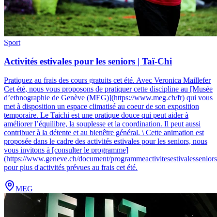
Sport
Activités estivales pour les seniors | Taï-Chi
Pratiquez au frais des cours gratuits cet été
.
Avec Veronica Maillefer
Cet été, nous vous proposons de pratiquer cette discipline au [Musée
d’ethnographie de Genève (MEG)](https://www.meg.ch/fr) qui vous
met à disposition un espace climatisé au coeur de son exposition
temporaire. Le Taichi est une pratique douce qui peut aider à
améliorer l’équilibre, la souplesse et la coordination. Il peut aussi
contribuer à la détente et au bienêtre général. \ Cette animation est
proposée dans le cadre des activités estivales pour les seniors, nous
vous invitons à [consulter le programme]
(https://www.geneve.ch/document/programmeactivitesestivalessenior
pour plus d'activités prévues au frais cet été.
MEG