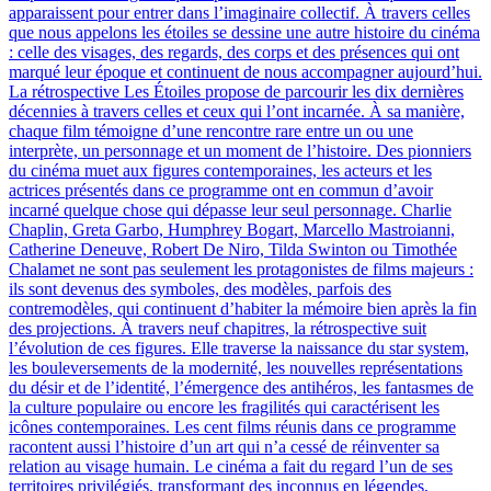
apparaissent pour entrer dans l’imaginaire collectif. À travers celles
que nous appelons les étoiles se dessine une autre histoire du cinéma
: celle des visages, des regards, des corps et des présences qui ont
marqué leur époque et continuent de nous accompagner aujourd’hui.
La rétrospective Les Étoiles propose de parcourir les dix dernières
décennies à travers celles et ceux qui l’ont incarnée. À sa manière,
chaque film témoigne d’une rencontre rare entre un ou une
interprète, un personnage et un moment de l’histoire. Des pionniers
du cinéma muet aux figures contemporaines, les acteurs et les
actrices présentés dans ce programme ont en commun d’avoir
incarné quelque chose qui dépasse leur seul personnage. Charlie
Chaplin, Greta Garbo, Humphrey Bogart, Marcello Mastroianni,
Catherine Deneuve, Robert De Niro, Tilda Swinton ou Timothée
Chalamet ne sont pas seulement les protagonistes de films majeurs :
ils sont devenus des symboles, des modèles, parfois des
contremodèles, qui continuent d’habiter la mémoire bien après la fin
des projections. À travers neuf chapitres, la rétrospective suit
l’évolution de ces figures. Elle traverse la naissance du star system,
les bouleversements de la modernité, les nouvelles représentations
du désir et de l’identité, l’émergence des antihéros, les fantasmes de
la culture populaire ou encore les fragilités qui caractérisent les
icônes contemporaines. Les cent films réunis dans ce programme
racontent aussi l’histoire d’un art qui n’a cessé de réinventer sa
relation au visage humain. Le cinéma a fait du regard l’un de ses
territoires privilégiés, transformant des inconnus en légendes,