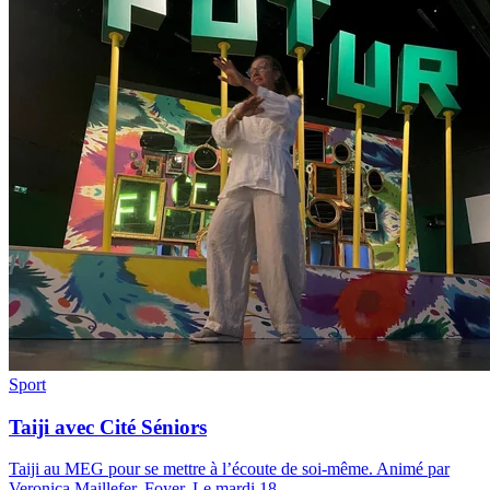
Sport
Taiji avec Cité Séniors
Taiji au MEG pour se mettre à l’écoute de soi-même. Animé par
Veronica Maillefer. Foyer. Le mardi 18
...