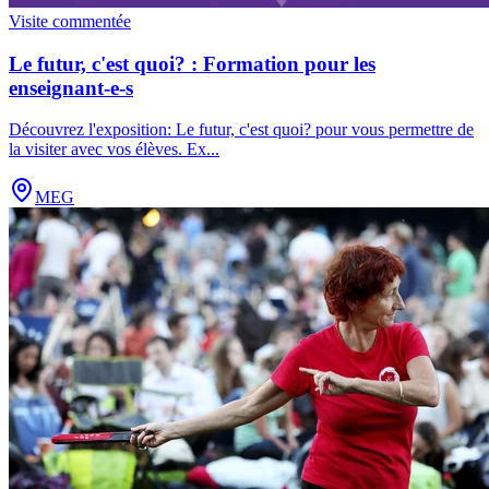
Visite commentée
Le futur, c'est quoi? : Formation pour les
enseignant-e-s
Découvrez l'exposition: Le futur, c'est quoi? pour vous permettre de
la visiter avec vos élèves. Ex
...
MEG