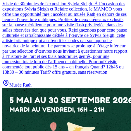
Visite de 30minutes de l'exposition Sylvia Sleigh
.
À l’occasion des
expositions Sylvia Sleigh et Refaire collection, le MAMCO vous
offre une opportunité rare : accéder au musée Rath en dehors de ses
heures d’ouverture publiques. Profitez de deux créneaux exclusifs
sur la pause méridienne pour une visite flash privilégiée, dans des
salles réservées rien que pour vous. Rejoigneznous pour cette pause
culturelle et rafraîchissante dédiée à l’œuvre de Sylvia Sleigh, cette
artiste britannique qui a subverti les codes par son approche
novatrice de la peinture. Le parcours se prolonge à l’étage inférieur
par une sélection d’œuvres nous invitant à questionner notre rapport
à l’histoire de l’art et ses biais historiques genrés, pour une
immersion totale loin de l’affluence habituelle. Pour qui? visite
commentée tout public dès 15 ans – en français Quand? 12h45 ou
13h30 – 30 minutes Tarif? offre gratuite, sans réservation
Musée Rath