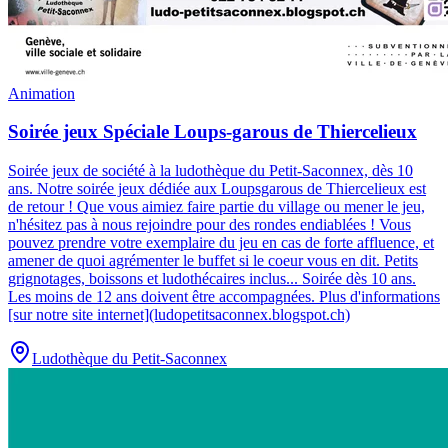
Animation
Soirée jeux Spéciale Loups-garous de Thiercelieux
Soirée jeux de société à la ludothèque du Petit-Saconnex, dès 10
ans.
Notre soirée jeux dédiée aux Loupsgarous de Thiercelieux est
de retour ! Que vous aimiez faire partie du village ou mener le jeu,
n'hésitez pas à nous rejoindre pour des rondes endiablées ! Vous
pouvez prendre votre exemplaire du jeu en cas de forte affluence, et
amener de quoi agrémenter le buffet si le coeur vous en dit. Petits
grignotages, boissons et ludothécaires inclus... Soirée dès 10 ans.
Les moins de 12 ans doivent être accompagnées. Plus d'informations
[sur notre site internet](ludopetitsaconnex.blogspot.ch)
Ludothèque du Petit-Saconnex