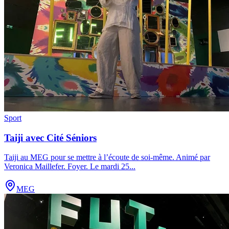
Sport
Taiji avec Cité Séniors
Taiji au MEG pour se mettre à l’écoute de soi-même. Animé par
Veronica Maillefer. Foyer. Le mardi 25
...
MEG