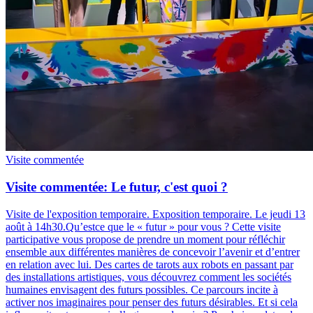
Visite commentée
Visite commentée: Le futur, c'est quoi ?
Visite de l'exposition temporaire. Exposition temporaire. Le jeudi 13
août à 14h30.
Qu’estce que le « futur » pour vous ? Cette visite
participative vous propose de prendre un moment pour réfléchir
ensemble aux différentes manières de concevoir l’avenir et d’entrer
en relation avec lui. Des cartes de tarots aux robots en passant par
des installations artistiques, vous découvrez comment les sociétés
humaines envisagent des futurs possibles. Ce parcours incite à
activer nos imaginaires pour penser des futurs désirables. Et si cela