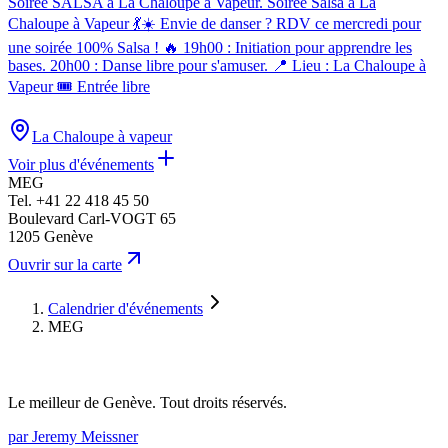
Soirée SALSA à La Chaloupe à Vapeur
.
Soirée Salsa à La
Chaloupe à Vapeur 💃☀️ Envie de danser ? RDV ce mercredi pour
une soirée 100% Salsa ! 🔥 19h00 : Initiation pour apprendre les
bases. 20h00 : Danse libre pour s'amuser. 📍 Lieu : La Chaloupe à
Vapeur 🎟️ Entrée libre
La Chaloupe à vapeur
Voir plus d'événements
MEG
Tel.
+41 22 418 45 50
Boulevard Carl-VOGT 65
1205 Genève
Leaflet
|
©
OpenStreetMap
contributors
Ouvrir sur la carte
+
MEG
Boulevard Carl-VOGT 65, 1205 Genève
−
Calendrier d'événements
MEG
Le meilleur de Genève. Tout droits réservés.
par Jeremy Meissner