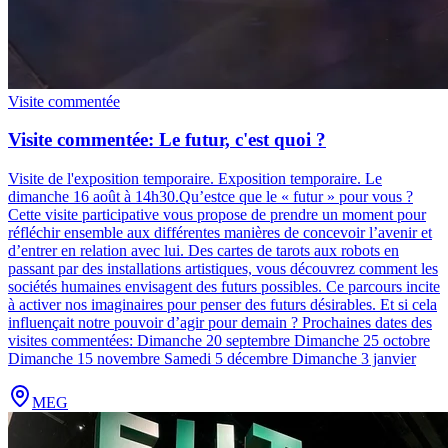
Visite commentée
Visite commentée: Le futur, c'est quoi ?
Visite de l'exposition temporaire. Exposition temporaire. Le
dimanche 16 août à 14h30.
Qu’estce que le « futur » pour vous ?
Cette visite participative vous propose de prendre un moment pour
réfléchir ensemble aux différentes manières de concevoir l’avenir et
d’entrer en relation avec lui. Des cartes de tarots aux robots en
passant par des installations artistiques, vous découvrez comment les
sociétés humaines envisagent des futurs possibles. Ce parcours incite
à activer nos imaginaires pour penser des futurs désirables. Et si cela
influençait notre pouvoir d’agir pour demain ? Prochaines dates des
visites commentées: Dimanche 20 septembre Dimanche 25 octobre
Dimanche 15 novembre Samedi 5 décembre Dimanche 3 janvier
MEG