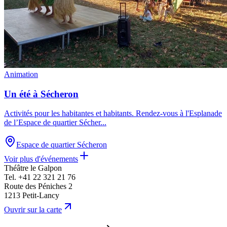
Animation
Un été à Sécheron
Activités pour les habitantes et habitants. Rendez-vous à l'Esplanade
de l’Espace de quartier Sécher
...
Espace de quartier Sécheron
Voir plus d'événements
Théâtre le Galpon
Tel.
+41 22 321 21 76
Route des Péniches 2
1213 Petit-Lancy
Leaflet
|
©
OpenStreetMap
contributors
Ouvrir sur la carte
+
Théâtre le Galpon
Route des Péniches 2, 1213 Petit-Lancy