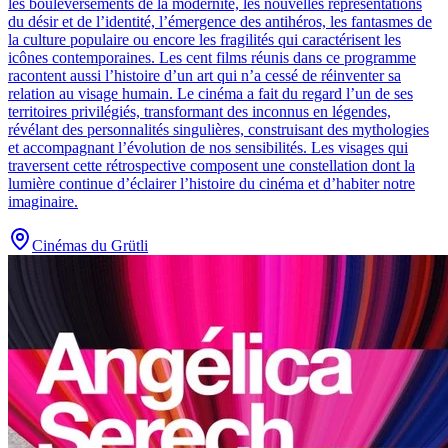
les bouleversements de la modernité, les nouvelles représentations
du désir et de l’identité, l’émergence des antihéros, les fantasmes de
la culture populaire ou encore les fragilités qui caractérisent les
icônes contemporaines. Les cent films réunis dans ce programme
racontent aussi l’histoire d’un art qui n’a cessé de réinventer sa
relation au visage humain. Le cinéma a fait du regard l’un de ses
territoires privilégiés, transformant des inconnus en légendes,
révélant des personnalités singulières, construisant des mythologies
et accompagnant l’évolution de nos sensibilités. Les visages qui
traversent cette rétrospective composent une constellation dont la
lumière continue d’éclairer l’histoire du cinéma et d’habiter notre
imaginaire.
Cinémas du Grütli