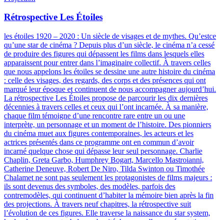
Rétrospective Les Étoiles
les étoiles 1920 – 2020 : Un siècle de visages et de mythes
.
Qu’estce
qu’une star de cinéma ? Depuis plus d’un siècle, le cinéma n’a cessé
de produire des figures qui dépassent les films dans lesquels elles
apparaissent pour entrer dans l’imaginaire collectif. À travers celles
que nous appelons les étoiles se dessine une autre histoire du cinéma
: celle des visages, des regards, des corps et des présences qui ont
marqué leur époque et continuent de nous accompagner aujourd’hui.
La rétrospective Les Étoiles propose de parcourir les dix dernières
décennies à travers celles et ceux qui l’ont incarnée. À sa manière,
chaque film témoigne d’une rencontre rare entre un ou une
interprète, un personnage et un moment de l’histoire. Des pionniers
du cinéma muet aux figures contemporaines, les acteurs et les
actrices présentés dans ce programme ont en commun d’avoir
incarné quelque chose qui dépasse leur seul personnage. Charlie
Chaplin, Greta Garbo, Humphrey Bogart, Marcello Mastroianni,
Catherine Deneuve, Robert De Niro, Tilda Swinton ou Timothée
Chalamet ne sont pas seulement les protagonistes de films majeurs :
ils sont devenus des symboles, des modèles, parfois des
contremodèles, qui continuent d’habiter la mémoire bien après la fin
des projections. À travers neuf chapitres, la rétrospective suit
l’évolution de ces figures. Elle traverse la naissance du star system,