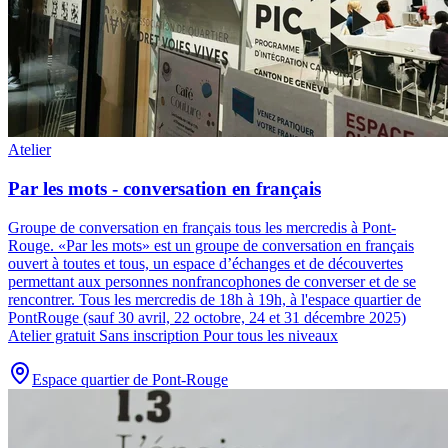
Atelier
Par les mots - conversation en français
Groupe de conversation en français tous les mercredis à Pont-
Rouge
.
«Par les mots» est un groupe de conversation en français
ouvert à toutes et tous, un espace d’échanges et de découvertes
permettant aux personnes nonfrancophones de converser et de se
rencontrer. Tous les mercredis de 18h à 19h, à l'espace quartier de
PontRouge (sauf 30 avril, 22 octobre, 24 et 31 décembre 2025)
Atelier gratuit Sans inscription Pour tous les niveaux
Espace quartier de Pont-Rouge