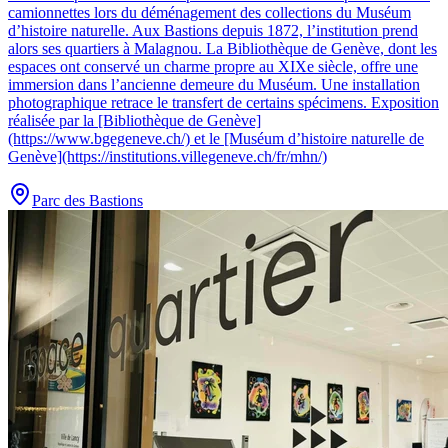
camionnettes lors du déménagement des collections du Muséum
d’histoire naturelle. Aux Bastions depuis 1872, l’institution prend
alors ses quartiers à Malagnou. La Bibliothèque de Genève, dont les
espaces ont conservé un charme propre au XIXe siècle, offre une
immersion dans l’ancienne demeure du Muséum. Une installation
photographique retrace le transfert de certains spécimens. Exposition
réalisée par la [Bibliothèque de Genève]
(https://www.bgegeneve.ch/) et le [Muséum d’histoire naturelle de
Genève](https://institutions.villegeneve.ch/fr/mhn/)
Parc des Bastions