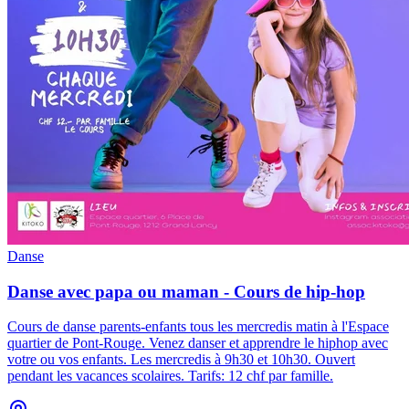
Danse
Danse avec papa ou maman - Cours de hip-hop
Cours de danse parents-enfants tous les mercredis matin à l'Espace
quartier de Pont-Rouge
.
Venez danser et apprendre le hiphop avec
votre ou vos enfants. Les mercredis à 9h30 et 10h30. Ouvert
pendant les vacances scolaires. Tarifs: 12 chf par famille.