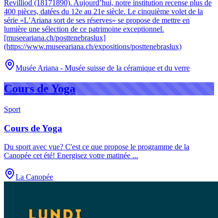
Revilliod (18171890). Aujourd’hui, notre institution recense plus de
400 pièces, datées du 12e au 21e siècle. Le cinquième volet de la
série «L’Ariana sort de ses réserves» se propose de mettre en
lumière une sélection de ce patrimoine exceptionnel.
[museeariana.ch/posttenebraslux]
(https://www.museeariana.ch/expositions/posttenebraslux)
Musée Ariana - Musée suisse de la céramique et du verre
Cours de Yoga
Sport
Cours de Yoga
Du sport avec vue? C'est ce que propose le programme de la
Canopée cet été! Energisez votre matinée
...
La Canopée