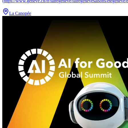
(https://www.geneve.ch/fr/fairegeneve/fairegenevesaisons/etegeneve/
La Canopée