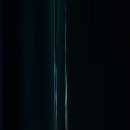
Atelier
Formation certifiante de multiplication de semences
Destinée aux personnes qui souhaitent intégrer le réseau de
multiplication de semences de ProSpecieR
...
Conservatoire et Jardin botaniques (CJBG)
Voir plus d'événements
Jeudi 4 septembre 2025
21:00 - 22:30
Saint-Gervais Genève
Tel.
+41 22 908 20 00
Rue du Temple 5
1201 Genève
Ouvrir sur la carte
Réservation